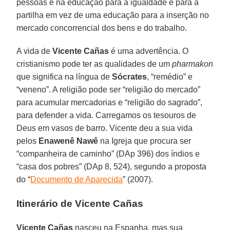
pessoas e na educação para a igualdade e para a
partilha em vez de uma educação para a inserção no
mercado concorrencial dos bens e do trabalho.
A vida de
Vicente Cañas
é uma advertência. O
cristianismo pode ter as qualidades de um
pharmakon
que significa na língua de
Sócrates
, “remédio” e
“veneno”. A religião pode ser “religião do mercado”
para acumular mercadorias e “religião do sagrado”,
para defender a vida. Carregamos os tesouros de
Deus em vasos de barro. Vicente deu a sua vida
pelos
Enawenê Nawê
na Igreja que procura ser
“companheira de caminho” (DAp 396) dos índios e
“casa dos pobres” (DAp 8, 524), segundo a proposta
do “
Documento de Aparecida
” (2007).
Itinerário de Vicente Cañas
Vicente Cañas
nasceu na Espanha, mas sua