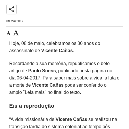
share
08 Mai 2017
Hoje, 08 de maio, celebramos os 30 anos do
assassinato de
Vicente Cañas
.
Recordando a sua memória, republicamos o belo
artigo de
Paulo Suess
, publicado nesta página no
dia 06-04-2017. Para saber mais sobre a vida, a luta e
a morte de
Vicente Cañas
pode ser conferido o
amplo "Leia mais" no final do texto.
Eis a reprodução
“A vida missionária de
Vicente Cañas
se realizou na
transição tardia do sistema colonial ao tempo pós-