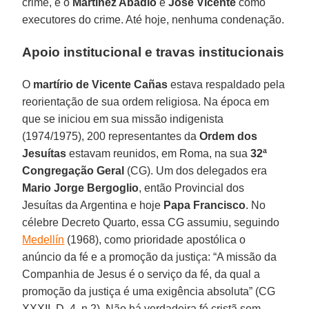
crime, e o
Martinez Abadio
e
José Vicente
como
executores do crime. Até hoje, nenhuma condenação.
Apoio institucional e travas institucionais
O
martírio de Vicente Cañas
estava respaldado pela
reorientação de sua ordem religiosa. Na época em
que se iniciou em sua missão indigenista
(1974/1975), 200 representantes da
Ordem dos
Jesuítas
estavam reunidos, em Roma, na sua
32ª
Congregação Geral
(CG). Um dos delegados era
Mario Jorge Bergoglio
, então Provincial dos
Jesuítas da Argentina e hoje
Papa Francisco
. No
célebre Decreto Quarto, essa CG assumiu, seguindo
Medellín
(1968), como prioridade apostólica o
anúncio da fé e a promoção da justiça: “A missão da
Companhia de Jesus é o serviço da fé, da qual a
promoção da justiça é uma exigência absoluta” (CG
XXXII, D. 4, n.2). Não há verdadeira fé cristã sem