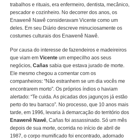
trabalhos e rituais, era enfermeiro, dentista, mecânico,
pescador e cozinheiro. No decorrer dos anos, os
Enawenê Nawê consideravam Vicente como um
deles. Em seu Diário descreve minuciosamente os
costumes culturais dos Enawenê Nawê.
Por causa do interesse de fazendeiros e madeireiros
que viam em
Vicente
um empecilho aos seus
negócios,
Cañas
sabia que estava jurado de morte.
Ele mesmo chegou a comentar com os
companheiros: “Não estranhem se um dia vocês me
encontrarem morto”. Os próprios índios o haviam
alertado: “Te cuida. As picadas dos jagunços já estão
perto do teu barraco”. No processo, que 10 anos mais
tarde, em 1996, levaria à demarcação do território dos
Enawenê Nawê
, Cañas foi assassinado. Só um mês
depois de sua morte, ocorrida no início de abril de
1987, o corpo mumificado foi encontrado, adornado