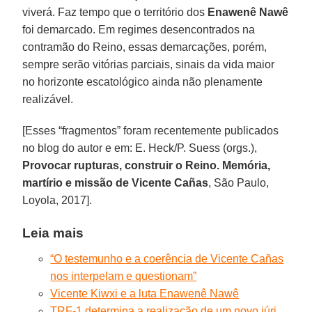
viverá. Faz tempo que o território dos
Enawenê Nawê
foi demarcado. Em regimes desencontrados na
contramão do Reino, essas demarcações, porém,
sempre serão vitórias parciais, sinais da vida maior
no horizonte escatológico ainda não plenamente
realizável.
[Esses “fragmentos” foram recentemente publicados
no blog do autor e em: E. Heck/P. Suess (orgs.),
Provocar rupturas, construir o Reino. Memória,
martírio e missão de Vicente Cañas
, São Paulo,
Loyola, 2017].
Leia mais
“O testemunho e a coerência de Vicente Cañas
nos interpelam e questionam”
Vicente Kiwxi e a luta Enawenê Nawê
TRF-1 determina a realização de um novo júri