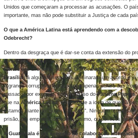
Unidos que começaram a processar as acusações. O país
importante, mas não pode substituir a Justiça de cada paí
O que a América Latina está aprendendo com a descob
Odebrecht?
Dentro da desgraça que é dar-se conta da extensão do pro
coisas muito importantes. Vai permanecer a colaboração 
Gerais
dos diferentes países. O procurador brasileiro co
Brasília
há algumas semanas, assinaram um acordo e já e
A grande corrupção não acontece apenas dentro das front
passado, por exemplo, houve o caso do
Panama Papers
.
que na
América Latina
, onde existe a ideia de que há pe
estamos diante do “quem cair, caiu”. Ninguém teria imag
prisão, um empresário poderosíssimo, ou políticos de pri
A Guatemala é um exemplo de colaboração internacion