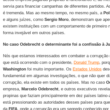
servia para financiar campanhas de diferentes partidos. Aqu
é tremenda. Mas ao mesmo tempo, no mesmo país, a
Pol
e alguns juízes, como
Sergio Moro
, demonstram que ape
existem instituições com um comportamento de primeiro n
forma invejável em outros países.
No caso Odebrecht o determinante foi a confissão à Ju
Nós que estamos interessados em combater a corrupção
que está ocorrendo com o presidente,
Donald Trump
, por
Washington
foi muito importante. Os
Estados Unidos
des
fundamental em algumas investigações, o que não quer diz
corrupção, ela existe em todos os países. Mas no caso
O
empresa,
Marcelo Odebrecht
, e outros executivos reve
propinas que faziam principalmente em dez países latino-
está pressionando as autoridades desses países para q
da
FIFA
, onde a corrupção era um segredo conhecido por 