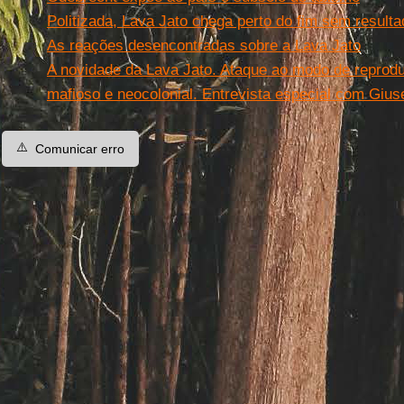
Politizada, Lava Jato chega perto do fim sem resultad
As reações desencontradas sobre a Lava Jato
A novidade da Lava Jato. Ataque ao modo de reprod
mafioso e neocolonial. Entrevista especial com Giu
⚠️
Comunicar erro