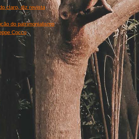
o claro, diz revista
ução do patrimonialismo
seppe Cocco