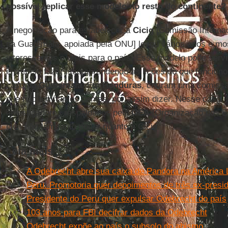
possível replicar esse modelo no resto do continente?
A negociação para estabelecer a
Cicig
[Comissão Internac
na Guatemala, apoiada pela ONU] levou vários anos e mos
interessantes e úteis para o país. Esse modelo pode serv
é preciso fazer isso aprendendo as lições do que funcion
caso da
Guatemala
. Em
Honduras
, criaram uma comiss
que não tem tantos dentes, por assim dizer. Nesse caso, 
investigadores respaldados pela
OEA
[Organização dos E
eles não têm tanto poder quanto a Cicig.
Leia mais
A Odebrecht abre sua caixa de Pandora na América 
Peru. Promotoria quer depoimentos de três ex-pres
Presidente do Peru quer expulsar Odebrecht do país
103 anos para FBI decifrar dados da Odebrecht
Odebrecht expõe ao país o subsolo do abismo