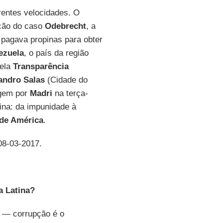
rentes velocidades. O
ação do caso
Odebrecht
, a
a pagava propinas para obter
ezuela
, o país da região
pela
Transparência
andro Salas
(Cidade do
agem por
Madri
na terça-
ina: da impunidade à
de América
.
 08-03-2017.
a Latina?
 — corrupção é o