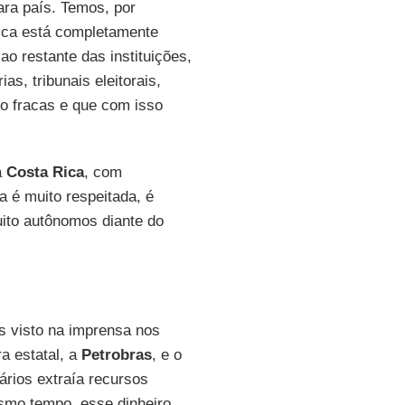
para país. Temos, por
tica está completamente
o restante das instituições,
as, tribunais eleitorais,
o fracas e que com isso
a
Costa Rica
, com
ia é muito respeitada, é
uito autônomos diante do
 visto na imprensa nos
a estatal, a
Petrobras
, e o
rios extraía recursos
smo tempo, esse dinheiro