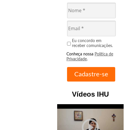
Eu concordo em
receber comunicações.
Conheça nossa
Política de
Privacidade
.
Vídeos IHU
play_circle_outline