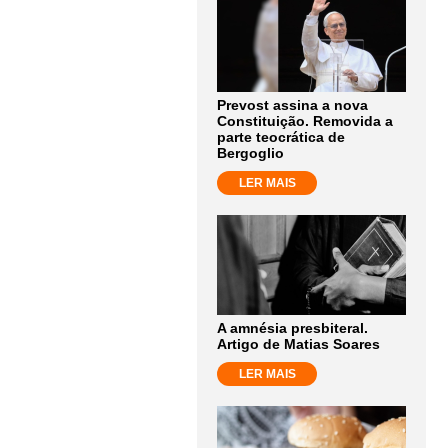
Prevost assina a nova
Constituição. Removida a
parte teocrática de
Bergoglio
LER MAIS
A amnésia presbiteral.
Artigo de Matias Soares
LER MAIS