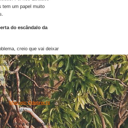
 tem um papel muito
s.
erta do escândalo da
blema, creio que vai deixar
entre as
Procuradorias-
nvidou seus colegas a
stão trocando informações.
eiras de um país. No ano
 Outra coisa importante é
ssoas intocáveis, agora
inado
Marcelo Odebrecht
na
meiro escalão.
al contra a corrupção. É