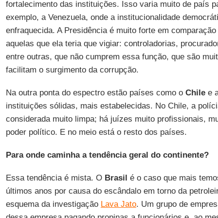
fortalecimento das instituições. Isso varia muito de país 
exemplo, a Venezuela, onde a institucionalidade democrá
enfraquecida. A Presidência é muito forte em comparação a
aquelas que ela teria que vigiar: controladorias, procuradori
entre outras, que não cumprem essa função, que são muit
facilitam o surgimento da corrupção.
Na outra ponta do espectro estão países como o
Chile
e 
instituições sólidas, mais estabelecidas. No Chile, a políc
considerada muito limpa; há juízes muito profissionais, m
poder político. E no meio está o resto dos países.
Para onde caminha a tendência geral do continente?
Essa tendência é mista. O
Brasil
é o caso que mais temos
últimos anos por causa do escândalo em torno da petroleir
esquema da investigação
Lava Jato
. Um grupo de empresá
dessa empresa pagando propinas a funcionários e, ao me