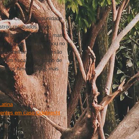
ional Contra a Impunidade
trou resultados muito
ir de base para outros, mas
ou e do que não funcionou no
ão semelhante, uma versão
há um fiscal e um grupo de
stados Americanos], mas
Latina
identes em caso Odebrecht