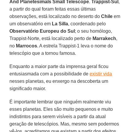
And Planetesimals Small Telescope
.
Trappist-Sul
,
a partir do qual foram feitas essas últimas
observações, está localizado no deserto do
Chile
em
um observatório em
La Silla
, coordenado pelo
Observatório Europeu do Sul
; o seu homólogo,
Trappist-Norte, está localizado perto de
Marrakech
,
no
Marrocos
. A estrela Trappist-1 leva o nome do
telescópio que a tornou famosa.
Enquanto a maior parte da imprensa geral ficou
entusiasmada com a possibilidade de
existir vida
nesses planetas, eu enxergo na descoberta um
significado maior.
É importante lembrar que ninguém realmente viu
esses planetas. Eles são muito pequenos e muito
indistintos para serem visíveis a partir da atual
geração de telescópios. Mas, mesmo sem podermos
vê-los, acreditamos que existam a partir dos efeitos