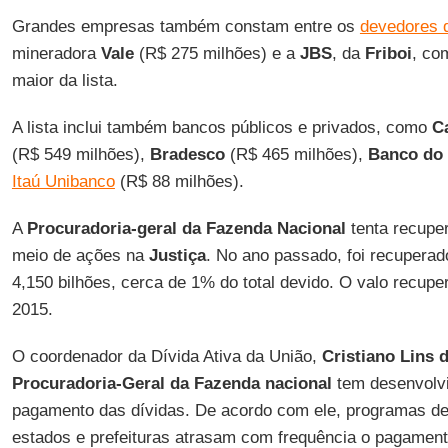
Grandes empresas também constam entre os
devedores 
mineradora
Vale
(R$ 275 milhões) e a
JBS
, da
Friboi
, co
maior da lista.
A lista inclui também bancos públicos e privados, como
C
(R$ 549 milhões),
Bradesco
(R$ 465 milhões),
Banco do 
Itaú Unibanco
(R$ 88 milhões).
A
Procuradoria-geral da Fazenda Nacional
tenta recuper
meio de ações na
Justiça
. No ano passado, foi recuper
4,150 bilhões, cerca de 1% do total devido. O valo recupe
2015.
O coordenador da Dívida Ativa da União,
Cristiano Lins 
Procuradoria-Geral da Fazenda nacional
tem desenvolvid
pagamento das dívidas. De acordo com ele, programas de
estados e prefeituras atrasam com frequência o pagament