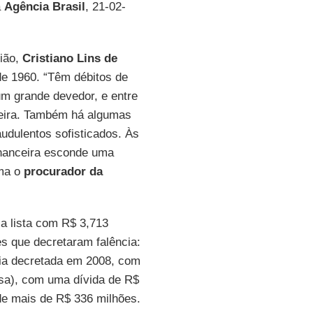
a
Agência Brasil
, 21-02-
nião,
Cristiano Lins de
e 1960. “Têm débitos de
m grande devedor, e entre
ceira. Também há algumas
udulentos sofisticados. Às
inanceira esconde uma
rma o
procurador da
a a lista com R$ 3,713
es que decretaram falência:
cia decretada em 2008, com
a), com uma dívida de R$
 de mais de R$ 336 milhões.