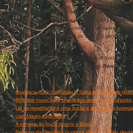
O
Banco do Brasil
informou também por nota que a dívid
de tomada de contas especiais promovida pelo TCU, o
Tr
em 1992, que entendeu serem indevidos os valores auferi
meses de novembro e dezembro de 1991”. O banco recor
Justiça Federal
.
O
Itaú
não se manifestou até a publicação do texto. A re
contato com representantes da
Varig
,
Vasp
,
Bancesa
e
T
Leia mais
Bradesco, Itaú, Santander e Safra doaram para relat
89% dos municípios brasileiros devem, em conjunto,
Lei de repatriação é uma ilusão e incentiva a sonegaç
com Mauro José Silva
A sonegação fiscal destrói o Brasil
Reforma da Previdência ignora R$ 426 bilhões devi