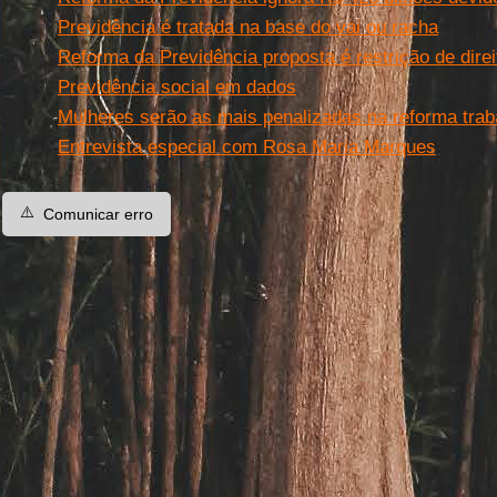
Previdência é tratada na base do vai ou racha
Reforma da Previdência proposta é restrição de dire
Previdência social em dados
Mulheres serão as mais penalizadas na reforma traba
Entrevista especial com Rosa Maria Marques
⚠️
Comunicar erro