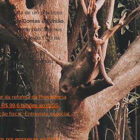
a “se trata de um processo
ibunal de Contas da União
,
dos pela rede bancária nos
reu da decisão do TCU na
portagem não conseguiu
V Manchete
.
or da reforma da Previdência
 R$ 99,6 bilhões ao INSS
ão fiscal. Entrevista especial
dos por empresas ao INSS