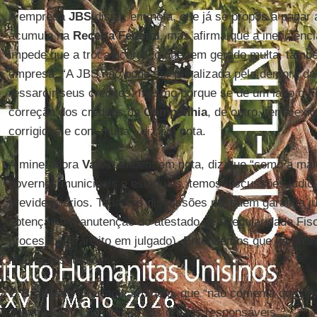
A empresa
JBS
disse, em nota, que já se propôs a pagar 
acumula na
Receita Federal
, mas afirma que a ineficiênc
impede que a troca ocorra, o que tem gerado multa, tamb
empresa. “A JBS não pode ser penalizada pela demora da
ressarcir seus créditos, mesmo porque se de um lado o
F
correção dos créditos da
Companhia
, de outro, tenta exi
corrigidos e com multa”, diz em nota.
A mineradora
Vale
, também em nota, diz que “como a mai
governos municipais e estaduais, temos discussões judic
previdenciários. Todas as discussões possuem garantia jud
obtenção e manutenção do atestado de “Regularidade Fisca
processos (trânsito em julgado). Entendemos que há chan
nossas discussões”.
O
Bradesco
informou, em nota, que “não comenta questõ
administrativa ou judicial dos órgãos responsáveis”.