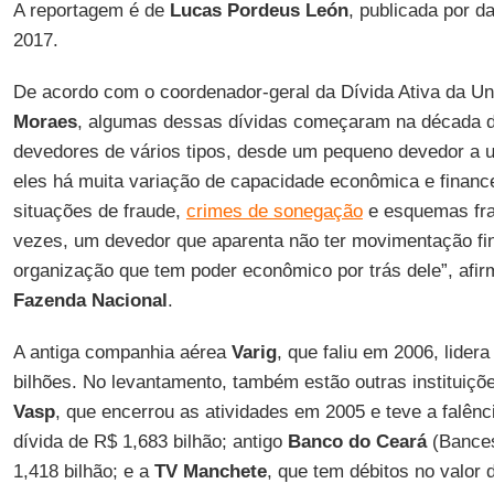
A reportagem é de
Lucas Pordeus León
, publicada por d
2017.
De acordo com o coordenador-geral da Dívida Ativa da U
Moraes
, algumas dessas dívidas começaram na década d
devedores de vários tipos, desde um pequeno devedor a u
eles há muita variação de capacidade econômica e finan
situações de fraude,
crimes de sonegação
e esquemas fra
vezes, um devedor que aparenta não ter movimentação f
organização que tem poder econômico por trás dele”, afi
Fazenda Nacional
.
A antiga companhia aérea
Varig
, que faliu em 2006, lider
bilhões. No levantamento, também estão outras instituiçõ
Vasp
, que encerrou as atividades em 2005 e teve a falên
dívida de R$ 1,683 bilhão; antigo
Banco do Ceará
(Bances
1,418 bilhão; e a
TV Manchete
, que tem débitos no valor