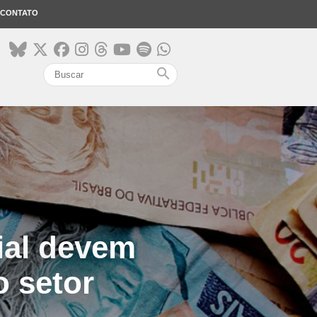
CONTATO
search
ial devem
o setor