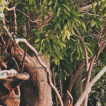
as dívidas com créditos que
ia no sistema de cobrança
ém contestada pela
 Receita Federal em
isco
não reconhece a
gir os débitos tardiamente,
oria das empresas e dos
iais sobre temas
icial, o que nos permite a
l” até o final dos
ces de êxito em todas as
es sob análise