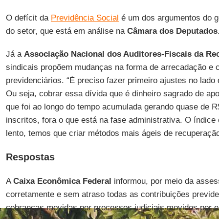
O defícit da
Previdência Social
é um dos argumentos do go
do setor, que está em análise na
Câmara dos Deputados
Já a
Associação Nacional dos Auditores-Fiscais da Rec
sindicais propõem mudanças na forma de arrecadação e c
previdenciários. “É preciso fazer primeiro ajustes no lado
Ou seja, cobrar essa dívida que é dinheiro sagrado de ap
que foi ao longo do tempo acumulada gerando quase de R$
inscritos, fora o que está na fase administrativa. O índic
lento, temos que criar métodos mais ágeis de recuperação
Respostas
A
Caixa Econômica Federal
informou, por meio da asses
corretamente e sem atraso todas as contribuições previde
cobranças movidas por processos judiciais movidos por 