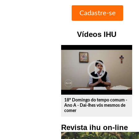
Vídeos IHU
play_circle_outline
18º Domingo do tempo comum -
Ano A - Dai-lhes vós mesmos de
comer
Revista ihu on-line