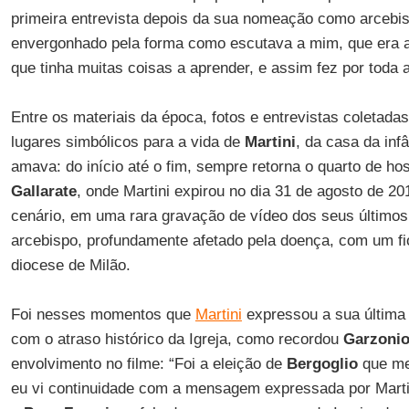
primeira entrevista depois da sua nomeação como arcebis
envergonhado pela forma como escutava a mim, que era a
que tinha muitas coisas a aprender, e assim fez por toda a
Entre os materiais da época, fotos e entrevistas coletadas
lugares simbólicos para a vida de
Martini
, da casa da inf
amava: do início até o fim, sempre retorna o quarto de ho
Gallarate
, onde Martini expirou no dia 31 de agosto de 2
cenário, em uma rara gravação de vídeo dos seus últimos
arcebispo, profundamente afetado pela doença, com um fi
diocese de Milão.
Foi nesses momentos que
Martini
expressou a sua últim
com o atraso histórico da Igreja, como recordou
Garzoni
envolvimento no filme: “Foi a eleição de
Bergoglio
que me 
eu vi continuidade com a mensagem expressada por Martin