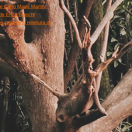
 Carlo Maria Martini
 de Enzo Bianchi
es para uma releitura do