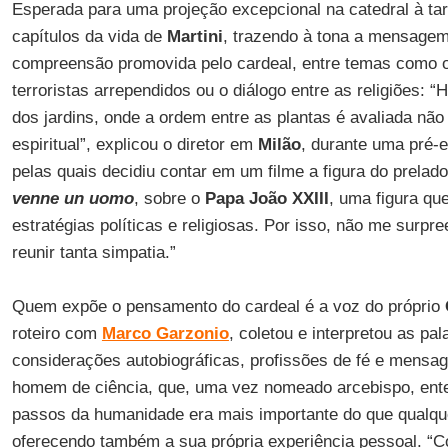
Esperada para uma projeção excepcional na catedral à tard
capítulos da vida de
Martini
, trazendo à tona a mensagem
compreensão promovida pelo cardeal, entre temas como 
terroristas arrependidos ou o diálogo entre as religiões: 
dos jardins, onde a ordem entre as plantas é avaliada n
espiritual”, explicou o diretor em
Milão
, durante uma pré-e
pelas quais decidiu contar em um filme a figura do prelad
venne un uomo
, sobre o
Papa João XXIII
, uma figura qu
estratégias políticas e religiosas. Por isso, não me surpre
reunir tanta simpatia.”
Quem expõe o pensamento do cardeal é a voz do próprio
roteiro com
Marco Garzonio
, coletou e interpretou as pa
considerações autobiográficas, profissões de fé e mensag
homem de ciência, que, uma vez nomeado arcebispo, ent
passos da humanidade era mais importante do que qualquer 
oferecendo também a sua própria experiência pessoal. “Com