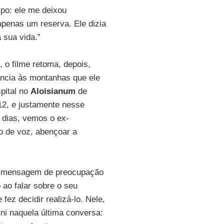
po: ele me deixou
penas um reserva. Ele dizia
 sua vida.”
, o filme retoma, depois,
ância às montanhas que ele
spital no
Aloisianum
de
012, e justamente nesse
 dias, vemos o ex-
o de voz, abençoar a
a mensagem de preocupação
o
ao falar sobre o seu
fez decidir realizá-lo. Nele,
i naquela última conversa: