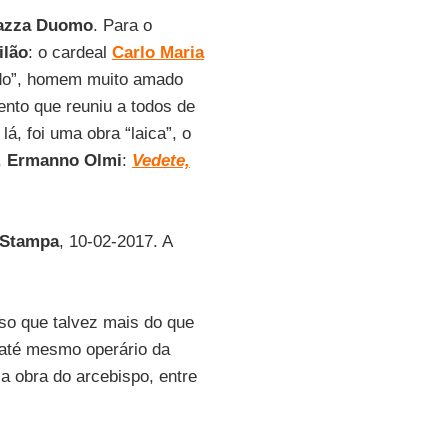
azza Duomo
. Para o
ilão
: o cardeal
Carlo Maria
ado”, homem muito amado
ento que reuniu a todos de
á, foi uma obra “laica”, o
,
Ermanno Olmi
:
Vedete,
 Stampa
, 10-02-2017. A
ioso que talvez mais do que
 até mesmo operário da
a obra do arcebispo, entre