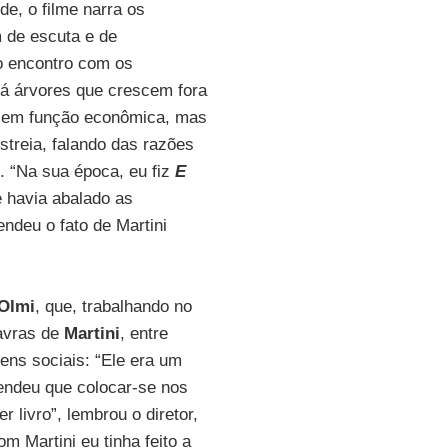
e, o filme narra os
 de escuta e de
o encontro com os
“Há árvores que crescem fora
ão em função econômica, mas
streia, falando das razões
o. “Na sua época, eu fiz
E
e havia abalado as
endeu o fato de Martini
Olmi
, que, trabalhando no
lavras de
Martini
, entre
ens sociais: “Ele era um
endeu que colocar-se nos
livro”, lembrou o diretor,
 Martini eu tinha feito a