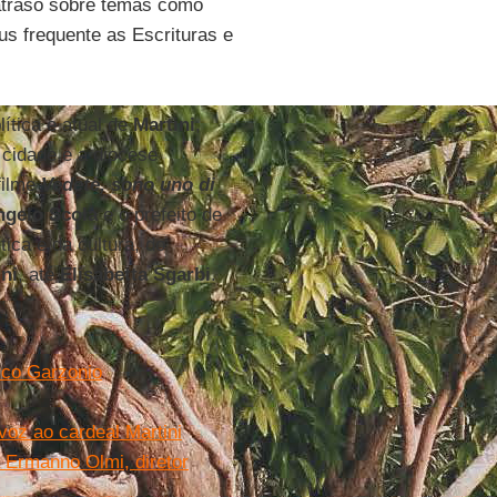
 atraso sobre temas como
us frequente as Escrituras e
ítica e atual de
Martini
,
 cidade e a diocese
filme
Vedete, sono uno di
ngelo Scola
e o prefeito de
ica e da cultura, do
ini
, até
Elisabetta Sgarbi
.
arco Garzonio
voz ao cardeal Martini
a Ermanno Olmi, diretor