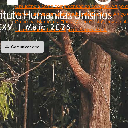
A prudência como compreensão do coração. Artigo de
Martini, um pastor apaixonado pela Escritura. Artigo
O cardeal Martini e a "Imitação de Cristo", duas font
"fazer a comunhão". Artigo de Andrea Grillo
⚠️
Comunicar erro