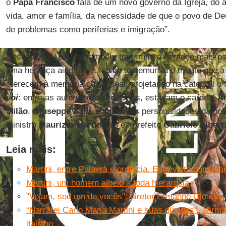
o
Papa Francisco
fala de um novo governo da Igreja, do
vida, amor e família, da necessidade de que o povo de De
de problemas como periferias e imigração”.
Desse modo, o filme também transmite a herança mais pol
uma herança ainda viva, como testemunha o tributo que a
oferecem à memória do cardeal, projetando na catedral o 
voi
: entre as autoridades presentes, estavam o cardeal
A
Milão
,
Giuseppe Sala
, com muitas personalidades da polít
ministro
Maurizio Martina
ao ex-prefeito
Gabriele Albert
Leia mais:
Martini, entre Palavra e profecia. Entrevista com M
Martini, um homem alheio a toda hierarquia
"Vejam, sou um de vocês": diretor Ermanno Olmi dá 
“Narrarei Carlo Maria Martini e suas dúvidas”, afirm
italiano