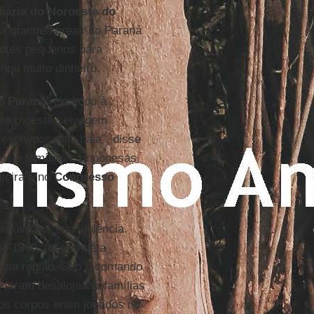
iária do Noroeste do
va grandes áreas no Paraná
 lotes pequenos para
nhou muito dinheiro.
do
Paraná
, explicou à
omo o oeste selvagem
esolvidos pela bala”, disse
dios e famílias camponesas
leira e no
Congresso
amoso por sua violência.
 1960, foi grande a
ssa região. Sob o comando
, foram desalojadas famílias
jos corpos eram jogados no