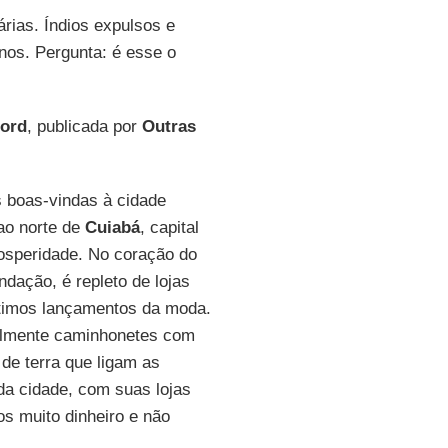
rias. Índios expulsos e
nos. Pergunta: é esse o
ford
, publicada por
Outras
as boas-vindas à cidade
ao norte de
Cuiabá
, capital
osperidade. No coração do
dação, é repleto de lojas
ltimos lançamentos da moda.
palmente caminhonetes com
 de terra que ligam as
da cidade, com suas lojas
s muito dinheiro e não