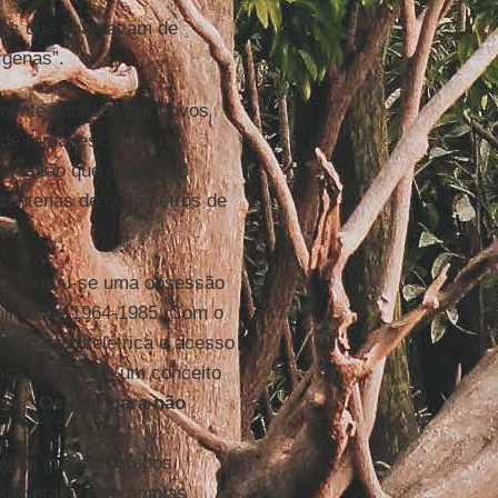
eles que chamavam de
ígenas”.
lmente habitada por povos
 de remanescentes de
Foi então que o governo
 centenas de quilômetros de
ca
tornou-se uma obsessão
ilitar de 1964-1985. Com o
eração hidrelétrica e acesso
nça nacional – um conceito
gan,
“Ocupar para não
tavam grandes grupos
receberam, com amplas