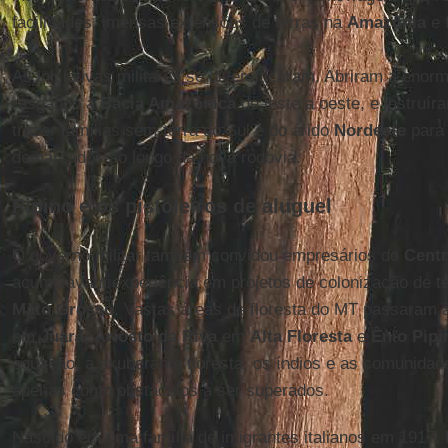
facilidades, imensas extensões de terras na
Amazônia
e 
As iniciativas militares se diversificaram. Abriram a enor
rasgando a
Bacia Amazônica
de leste a oeste, e instruí
trazer famílias sem-terra do Sul e do árido
Nordeste
para 
demarcados ao longo da nova rodovia.
Pipino e os pistoleiros de aluguel
O governo militar também convidou empresários do
Centr
acumulavam experiência em projetos de colonização de te
Mato Grosso
. Vastas áreas de floresta do MT passaram 
em
Juara
,
Ariosto da Riva
em
Alta Floresta
e
Ênio Pipi
equação, a exuberante floresta, os índios e as comunidad
apenas como obstáculos a ser superados.
Nascido em uma família de imigrantes italianos em 1917,