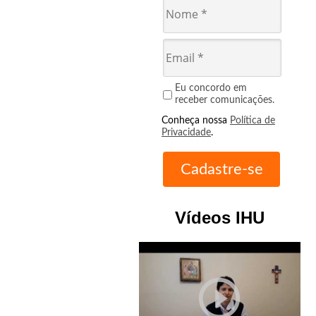
Eu concordo em
receber comunicações.
Conheça nossa
Política de
Privacidade
.
Vídeos IHU
play_circle_outline