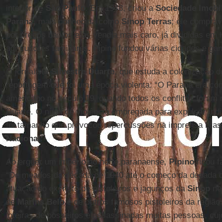
interior de
São Paulo
. Em 1948, criou a
Sociedade Imobil
Paraná,
mais conhecida como
Sinop Terras
; ele compra
por preços baixos e as vendia mais caro, já divididas em
agricultores familiares. Pipino fundou várias cidades e ga
O jornalista
Silvestre Duarte
, que estuda a colonização 
reportagem que foi uma época violenta: “O Paraná era c
americano no século 19, quando todos os conflitos foram r
Duarte. O nível de violência empregada para expulsar ín
foi tamanho que provocou repercussões na imprensa brasi
Nacional
.
Ao erguer um império no norte paranaense,
Pipino
ficou f
“De meados da década de 1940 até o começo da década de
atuação do exército de pistoleiros e jagunços da
Sinop
ne
de
Marins Belo
e de outros famosos pistoleiros da região
inteiras de posseiros e assassinadas muitas pessoas, cu