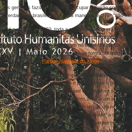
Os generais faziam questão de ocupar a região com aqu
“verdadeiros brasileiros” — sua maneira de dizer “não-ind
Até a década de 1950, toda a região de
Sinop
era origina
indígenas, particularmente os
Kayabi
e os
Apiakás
, além
seringueiros que lá se instalaram no entre-século 19-20. 
reassentou esses povos indígenas de forma obrigatória a
distância dali, no
Parque Nacional do Xingu
.
Alguns anos mais tarde, a “ocupação” da
Bacia Amazôni
dos generais que comandaram o país durante o governo m
argumento de que havia interesses estrangeiros sobre a g
às reservas de minérios, os militares invocaram a segura
chave da época – e não tardaram em lançar um novo slo
Entregar”
, comunicando sua ânsia de “salvar” a região.
Curiosamente, entre esses verdadeiros brasileiros, cons
internacionais como Mercedes-Benz e Volkswagen, que 