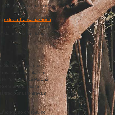
fartos subsídios financeiros.
me
rodovia Transamazônica
,
ram um projeto ambicioso de
instalarem-se em lotes
o-Sul do Brasil
, que já
rras, a se implantar em
a ter “donos” –
Zé Paraná
no
em
Sinop
. Nessa
es tradicionais entravam
Ênio Pipino
cresceu no