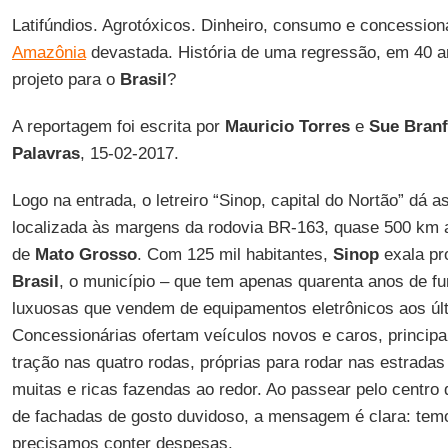
Latifúndios. Agrotóxicos. Dinheiro, consumo e concessioná
Amazônia
devastada. História de uma regressão, em 40 a
projeto para o
Brasil
?
A reportagem foi escrita por
Mauricio Torres
e
Sue Bran
Palavras
, 15-02-2017.
Logo na entrada, o letreiro “Sinop, capital do Nortão” dá 
localizada às margens da rodovia BR-163, quase 500 km 
de
Mato Grosso
. Com 125 mil habitantes,
Sinop
exala pr
Brasil
, o município – que tem apenas quarenta anos de fun
luxuosas que vendem de equipamentos eletrônicos aos ú
Concessionárias ofertam veículos novos e caros, princi
tração nas quatro rodas, próprias para rodar nas estradas
muitas e ricas fazendas ao redor. Ao passear pelo centro 
de fachadas de gosto duvidoso, a mensagem é clara: temo
precisamos conter despesas.