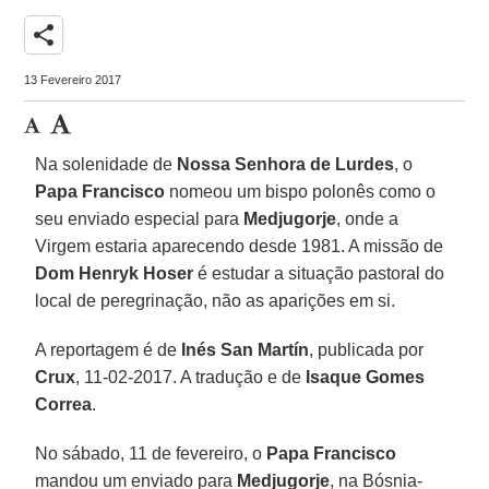
share
13 Fevereiro 2017
Na solenidade de
Nossa Senhora de Lurdes
, o
Papa Francisco
nomeou um bispo polonês como o
seu enviado especial para
Medjugorje
, onde a
Virgem estaria aparecendo desde 1981. A missão de
Dom Henryk Hoser
é estudar a situação pastoral do
local de peregrinação, não as aparições em si.
A reportagem é de
Inés San Martín
, publicada por
Crux
, 11-02-2017. A tradução e de
Isaque Gomes
Correa
.
No sábado, 11 de fevereiro, o
Papa Francisco
mandou um enviado para
Medjugorje
, na Bósnia-