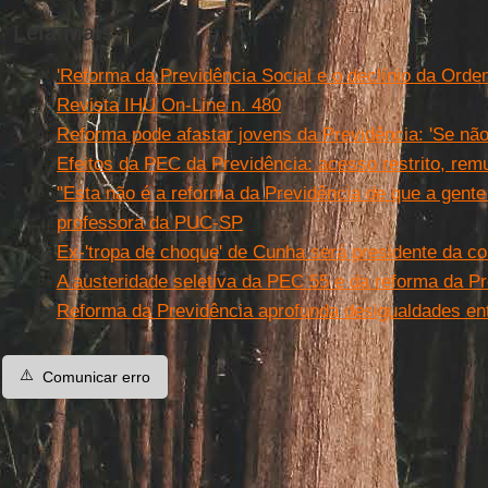
Leia mais
'Reforma da Previdência Social e o declínio da Ordem
Revista IHU On-Line n. 480
Reforma pode afastar jovens da Previdência: 'Se não
Efeitos da PEC da Previdência: acesso restrito, re
"Esta não é a reforma da Previdência de que a gente 
professora da PUC-SP
Ex-'tropa de choque' de Cunha será presidente da c
A austeridade seletiva da PEC 55 e da reforma da P
Reforma da Previdência aprofunda desigualdades e
⚠️
Comunicar erro