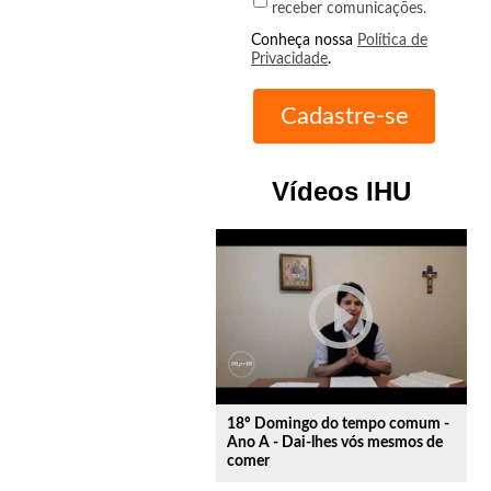
receber comunicações.
Conheça nossa
Política de
Privacidade
.
Vídeos IHU
play_circle_outline
18º Domingo do tempo comum -
Ano A - Dai-lhes vós mesmos de
comer