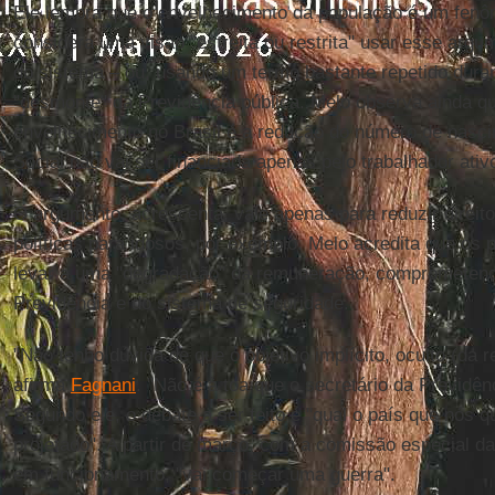
Ele lembra que o envelhecimento da população é um fenô
considera uma visão "estreita ou restrita" usar esse argu
do sistema – ou, usando um termo bastante repetido dura
"desmonte" da Previdência pública. Melo observa ainda que
envelhecimento no Brasil é a redução do número de nasci
Social não vai ser financiada apenas pelo trabalhador ativ
O argumento, acrescenta, vale apenas para reduzir direit
políticas para idosos, por exemplo. Melo acredita que os
levar a uma "degradação" da remuneração, comprometend
Previdência e do sistema de seguridade.
"Não tenho dúvida de que o objetivo implícito, oculto (da r
afirma
Fagnani
. "Não é à toa que o secretário da Previdên
Segundo ele, o debate a ser feito é "qual o país que nós 
projetado". A partir de março, com a comissão especial d
em funcionamento, "vai começar uma guerra".