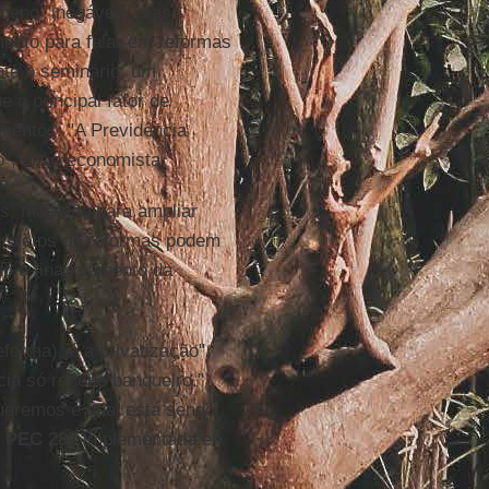
meno "inegável", mas
mento para falar em reformas
nte o seminário, um
 o principal fator de
mentos. "A Previdência
o", diz o economista.
os, mas não para ampliar
 projetos de reformas podem
o o financiamento da
eforma), é a privatização",
cia só recebe banqueiro."
queremos e qual está sendo
a
PEC 287
implementada e