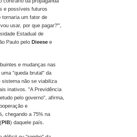
ao contrário da propaganda
is e possíveis futuros
 tornaria um fator de
vou usar, por que pagar?'",
rsidade Estadual de
ão Paulo pelo
Dieese
e
ribuintes e mudanças nas
 uma "queda brutal" da
 sistema não se viabiliza
s inativos. "A Previdência
etudo pelo governo", afirma,
ooperação e
%, chegando a 75% na
(
PIB
) daquele país.
 déficit ou "rombo" da