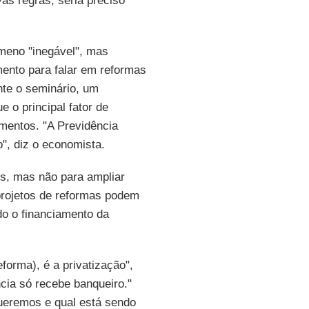
vas regras, seria preciso
meno "inegável", mas
mento para falar em reformas
nte o seminário, um
 o principal fator de
mentos. "A Previdência
o", diz o economista.
os, mas não para ampliar
 projetos de reformas podem
o o financiamento da
eforma), é a privatização",
ncia só recebe banqueiro."
queremos e qual está sendo