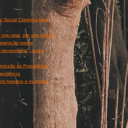
 Social Constitucional'.
 vou usar, por que pagar?'
muneração menor
necessitaria", avalia
omissão da Previdência
revidência
ntre homens e mulheres