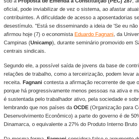
sob a
Proposta de Emenda à Constituição (PEC) 287
, 
oficial, pode inviabilizar de vez o sistema, ao afastar atua
contribuintes. A dificuldade de acesso a aposentadorias se
desestímulo. "Está se disseminando a ideia de 'Se eu não 
afirmou hoje (7) o economista
Eduardo Fagnani
, da Unive
Campinas (
Unicamp
), durante seminário promovido em S
centrais sindicais.
Segundo ele, a possível saída de jovens da base de cont
relações de trabalho, como a terceirização, podem levar a
receita.
Fagnani
contesta a afirmação recorrente de que o
porque há progressivamente menos pessoas na ativa e mai
é sustentada pelo trabalhador ativo, pela sociedade e sobr
lembrando que nos países da
OCDE
(Organização para C
Desenvolvimento Econômico) a parte do governo é de 50
Dinamarca, o equivalente a 27% do Produto Interno Bruto 
Da mesma forma,
Fagnani
considera falso o argumento de