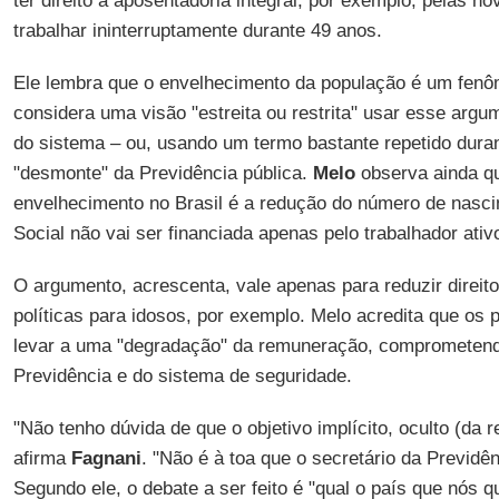
ter direito à aposentadoria integral, por exemplo, pelas no
trabalhar ininterruptamente durante 49 anos.
Ele lembra que o envelhecimento da população é um fenô
considera uma visão "estreita ou restrita" usar esse argu
do sistema – ou, usando um termo bastante repetido dura
"desmonte" da Previdência pública.
Melo
observa ainda que
envelhecimento no Brasil é a redução do número de nasci
Social não vai ser financiada apenas pelo trabalhador ativ
O argumento, acrescenta, vale apenas para reduzir direit
políticas para idosos, por exemplo. Melo acredita que os
levar a uma "degradação" da remuneração, comprometend
Previdência e do sistema de seguridade.
"Não tenho dúvida de que o objetivo implícito, oculto (da r
afirma
Fagnani
. "Não é à toa que o secretário da Previdê
Segundo ele, o debate a ser feito é "qual o país que nós 