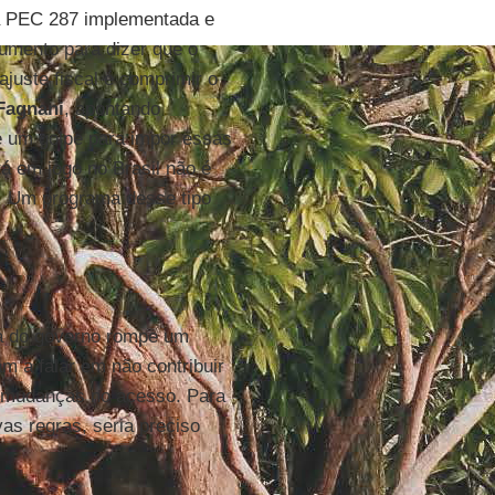
da PEC 287 implementada e
umento para dizer que o
 ajuste fiscal é comprimir o
Fagnani
, apontando
de um golpe para impor essas
tá em jogo no Brasil não é
. Um programa desse tipo
ta do governo rompe um
 a falar em não contribuir
s mudanças no acesso. Para
vas regras, seria preciso