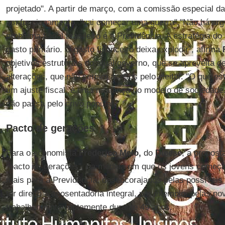
projetado". A partir de março, com a comissão especial 
em funcionamento, "vai começar uma guerra"."Não há arg
problema fiscal brasileiro é a Previdência. A estratégia do
gasto primário. O gasto financeiro deixa explodir", afirma
objetivos estruturais do atual governo, que se aproveita 
alterações, que não seriam aceitos pelo eleitor. "O que es
um ajuste fiscal, é uma mudança no modelo de sociedade
não passa pelo crivo popular."
Pacto de gerações
Para o economista
Frederico Melo,
do
Dieese
, a propos
"pacto de gerações", na medida em que os jovens começam
mais para a Previdência, desencorajados pelas possívei
ter direito à aposentadoria integral, por exemplo, pelas no
trabalhar ininterruptamente durante 49 anos.