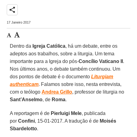
share
17 Janeiro 2017
Dentro da
Igreja Católica
, há um debate, entre os
adeptos aos trabalhos, sobre a liturgia. Um tema
importante para a Igreja do pós-
Concílio Vaticano II
.
Nos últimos anos, o debate também continuou. Um
dos pontos de debate é o documento
Liturgiam
authenticam
. Falamos sobre isso, nesta entrevista,
com o teólogo
Andrea Grillo
, professor de liturgia no
Sant’Anselmo
, de
Roma
.
A reportagem é de
Pierluigi Mele
, publicada
por
Confini
, 15-01-2017. A tradução é de
Moisés
Sbardelotto
.