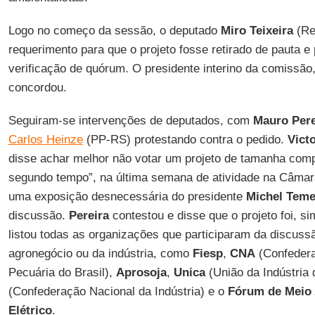
Logo no começo da sessão, o deputado
Miro Teixeira
(Re
requerimento para que o projeto fosse retirado de pauta 
verificação de quórum. O presidente interino da comissã
concordou.
Seguiram-se intervenções de deputados, com
Mauro Pere
Carlos Heinze
(PP-RS) protestando contra o pedido.
Vict
disse achar melhor não votar um projeto de tamanha comp
segundo tempo”, na última semana de atividade na Câmara
uma exposição desnecessária do presidente
Michel Teme
discussão.
Pereira
contestou e disse que o projeto foi, si
listou todas as organizações que participaram da discuss
agronegócio ou da indústria, como
Fiesp
,
CNA
(Confedera
Pecuária do Brasil),
Aprosoja
,
Unica
(União da Indústria
(Confederação Nacional da Indústria) e o
Fórum de Meio 
Elétrico
.