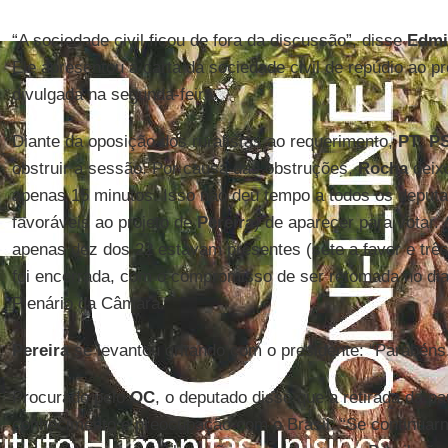
“A sociedade civil ficou de fora da discussão”, disse
Edmi
Ele apresentou a carta da sociedade civil de repúdio ao p
divulgada na segunda-feira.
Diante da oposição dos ruralistas ao requerimento,
PT
,
P
obstruir a sessão. Por causa das obstruções,
Rocha
deixo
apenas 15 minutos. Isso não deu tempo a todos os deput
favoráveis ao projeto de
Pereira
) de aparecer para votar.
apenas dez dos 22 estavam presentes (sete a favor e três
foi encerrada, com o compromisso de ser retomada no dia
Plenário da Câmara.
Pereira
se levantou gritando com o presidente: “Parabén
Procurado pelo
OC
, o deputado disse que a retirada da pa
conhecimento e preocupação com o Brasil: “Se continua