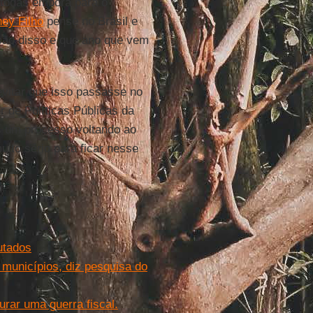
 todas embora para o
ey Filho
pense no Brasil e
são disso e que ano que vem
evitar que isso passasse no
or de Políticas Públicas da
s um processo voltando ao
muito sério para ficar nesse
utados
 municípios, diz pesquisa do
urar uma guerra fiscal.