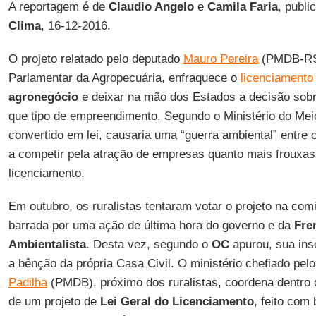
A reportagem é de
Claudio Angelo
e
Camila Faria
, publi
Clima
, 16-12-2016.
O projeto relatado pelo deputado
Mauro Pereira
(PMDB-RS)
Parlamentar da Agropecuária, enfraquece o
licenciamento
agronegócio
e deixar na mão dos Estados a decisão sobre
que tipo de empreendimento. Segundo o Ministério do Meio
convertido em lei, causaria uma “guerra ambiental” entre
a competir pela atração de empresas quanto mais frouxa
licenciamento.
Em outubro, os ruralistas tentaram votar o projeto na comi
barrada por uma ação de última hora do governo e da
Fre
Ambientalista
. Desta vez, segundo o
OC
apurou, sua ins
a bênção da própria Casa Civil. O ministério chefiado pe
Padilha
(PMDB), próximo dos ruralistas, coordena dentro 
de um projeto de
Lei Geral do Licenciamento
, feito com