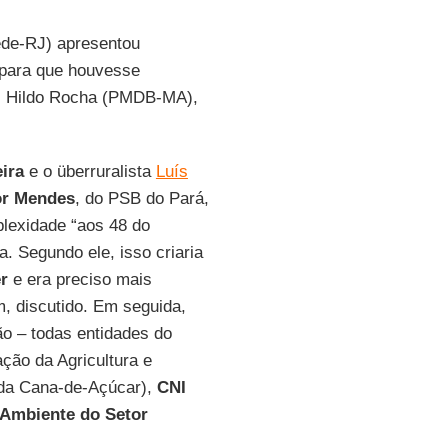
de-RJ) apresentou
e para que houvesse
o, Hildo Rocha (PMDB-MA),
ira
e o überruralista
Luís
or Mendes
, do PSB do Pará,
lexidade “aos 48 do
. Segundo ele, isso criaria
r
e era preciso mais
m, discutido. Em seguida,
ão – todas entidades do
ção da Agricultura e
 da Cana-de-Açúcar),
CNI
Ambiente do Setor