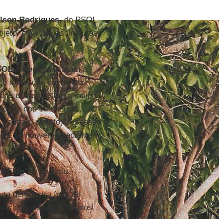
lson Rodrigues
, do PSOL.
rojeto, com 250 assinaturas,
SOL
e
Rede
passaram a
u a votação aberta por
ados da comissão (a maioria
 Ao fim dos 15 minutos,
 contra o projeto). A sessão
 21 se houver expediente no
s,
Hildo
”! – ironizou.
uta demonstra falta de
rmos demorando seis anos