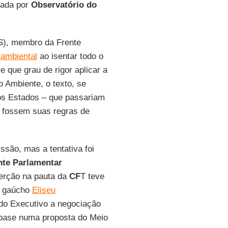
cada por
Observatório do
, membro da Frente
 ambiental
ao isentar todo o
 que grau de rigor aplicar a
 Ambiente, o texto, se
 os Estados – que passariam
s fossem suas regras de
ssão, mas a tentativa foi
nte Parlamentar
erção na pauta da
CF
T teve
lo gaúcho
Eliseu
do Executivo a negociação
 base numa proposta do Meio