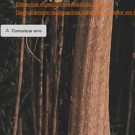
Entrevista especial com Mauricio Guetta
Desmatamento na Amazônia sobe 29%, o maior em 
⚠️
Comunicar erro