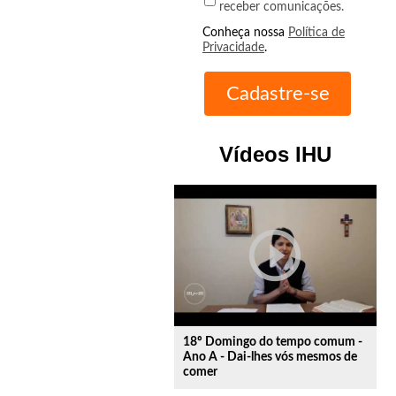
receber comunicações.
Conheça nossa
Política de
Privacidade
.
Vídeos IHU
play_circle_outline
18º Domingo do tempo comum -
Ano A - Dai-lhes vós mesmos de
comer