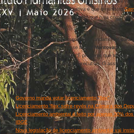
para conseguir uma liberação, as empresas no Brasil vão
Paraguai”, disse. “Minha expectativa é que o ministro
Sarn
no desenvolvimento do Brasil. Espero que haja compreen
o projeto seja aprovado.”
“A mobilização em torno do assunto foi fundamental para 
apagar das luzes de 2016”, disse
Mario Mantovani
, diret
Fundação
SOS Mata Atlântica
. “É prudente que tenhamo
trilho original, que é o projeto do Executivo. O assunto é 
fla-flu.”
Leia mais
Governo manda votar licenciamento “flex”
Licenciamento ‘flex’ sofre revés na Câmara dos Dep
Licenciamento ambiental é feito por apenas 30% dos
IBGE
Nova legislação de licenciamento ambiental vai insta