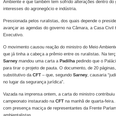
Ambiente e que também tem sofrido alterações dentro do 
interesses do agronegócio e indústria.
Pressionada pelos ruralistas, dos quais depende o presid
avançar as agendas do governo na Câmara, a Casa Civil te
Executivo.
O movimento causou reação do ministro do Meio Ambient
que já tinha a cabeça a prêmio entre os ruralistas. Na ter
Sarney
mandou uma carta a
Padilha
pedindo que o Paláci
para tirar o projeto de pauta. O documento, de 20 páginas
substitutivo da
CFT
– que, segundo
Sarney
, causaria “jud
no lugar da segurança jurídica”.
Vazada na imprensa ontem, a carta do ministro contribuiu 
campeonato instaurado na
CFT
na manhã de quarta-feira. 
com presença maciça de representantes da Frente Parlam
ambientalistas.