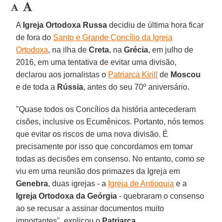
A
Igreja Ortodoxa Russa
decidiu de última hora ficar
de fora do
Santo e Grande Concílio da Igreja
Ortodoxa
, na ilha de
Creta
, na
Grécia
, em julho de
2016, em uma tentativa de evitar uma divisão,
declarou aos jornalistas o
Patriarca Kirill
de
Moscou
e de toda a
Rússia
, antes do seu 70º aniversário.
"Quase todos os Concílios da história antecederam
cisões, inclusive os Ecumênicos. Portanto, nós temos
que evitar os riscos de uma nova divisão. É
precisamente por isso que concordamos em tomar
todas as decisões em consenso. No entanto, como se
viu em uma reunião dos primazes da Igreja em
Genebra
, duas igrejas - a
Igreja de Antioquia
e a
Igreja Ortodoxa da Geórgia
- quebraram o consenso
ao se recusar a assinar documentos muito
importantes", explicou o
Patriarca
.