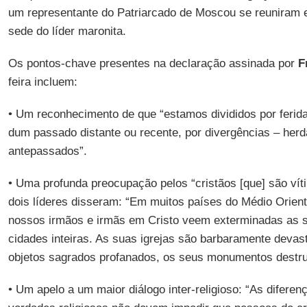
um representante do Patriarcado de Moscou se reuniram
sede do líder maronita.
Os pontos-chave presentes na declaração assinada por
F
feira incluem:
• Um reconhecimento de que “estamos divididos por ferida
dum passado distante ou recente, por divergências – her
antepassados”.
• Uma profunda preocupação pelos “cristãos [que] são ví
dois líderes disseram: “Em muitos países do Médio Orient
nossos irmãos e irmãs em Cristo veem exterminadas as su
cidades inteiras. As suas igrejas são barbaramente deva
objetos sagrados profanados, os seus monumentos destru
• Um apelo a um maior diálogo inter-religioso: “As difer