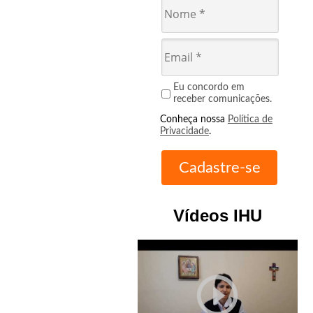
Eu concordo em
receber comunicações.
Conheça nossa
Política de
Privacidade
.
Vídeos IHU
play_circle_outline