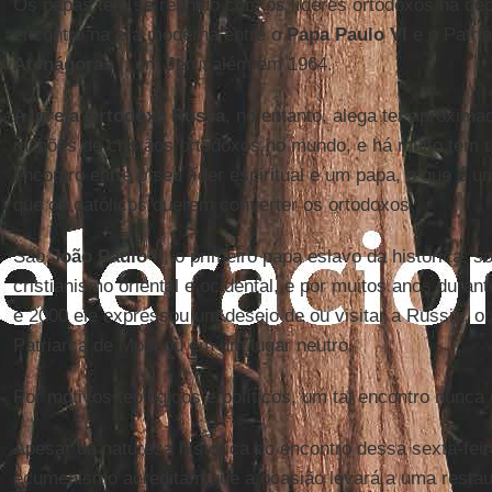
Os papas têm se reunido com os líderes ortodoxos há déc
encontro na era moderna entre o
Papa Paulo VI
e o Patria
Atenágoras I
, em Jerusalém em 1964.
A
Igreja Ortodoxa Russa
, no entanto, alega ter aproxim
milhões de cristãos ortodoxos no mundo, e há muito tem 
encontro entre o seu líder espiritual e um papa, o que é u
que os católicos querem converter os ortodoxos.
São
João Paulo II
, o primeiro papa eslavo da histórica, s
cristianismo oriental e ocidental, e por muitos anos dura
e 2000 ele expressou um desejo de ou visitar a Rússia, o
Patriarca de Moscou em um lugar neutro.
Por motivos teológicos e políticos, um tal encontro nunca 
Apesar da natureza histórica do encontro dessa sexta-fei
ecumenismo acreditam que a ocasião levará a uma restau