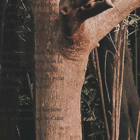
e protetora dos cristãos no
em denunciado as ameaças
e a
Síria
, dizendo que o
juntas cria um “ecumenismo
ca venham ocorrendo há
somente a uma semana atrás
Patriarcado de Moscou. O
tinha programado para estar
em rota para o México,
cala em Havana foi também
ussos ainda pensam de Cuba