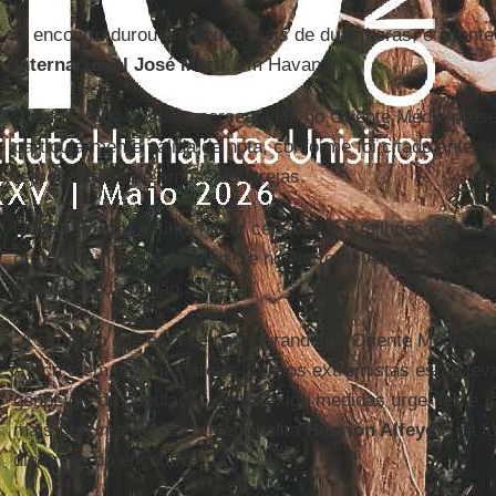
O encontro durou um pouco mais de duas horas, e acont
Internacional José Martí
, em Havana.
A ênfase nos cristãos perseguidos no Oriente Médio pres
particularmente válida de nota, conforme foi citado antes 
representante de ambas as igrejas.
O
Pew Forum
estima haver cerca de 5,6 milhões de catól
ortodoxos no Oriente Médio e no Norte da África, algo em
população da região.
“A situação que está se configurando no Oriente Médio, na
África e em algumas áreas onde os extremistas estão lev
genocídio da população cristã exige medidas urgentes e
mais próxima”, disse o Metropolita
Hilarion Alfeyev
, da 
dia antes do encontro.