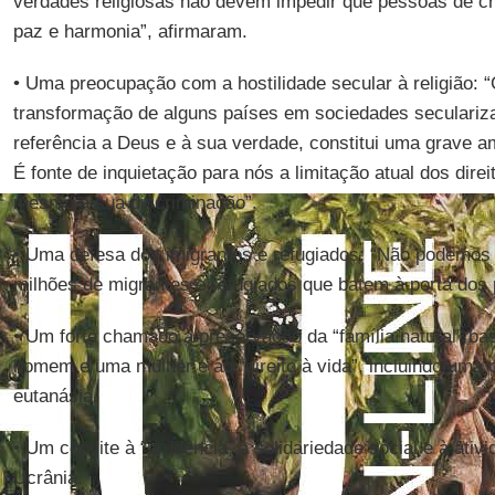
verdades religiosas não devem impedir que pessoas de c
paz e harmonia”, afirmaram.
• Uma preocupação com a hostilidade secular à religião:
transformação de alguns países em sociedades seculariza
referência a Deus e à sua verdade, constitui uma grave am
É fonte de inquietação para nós a limitação atual dos direi
mesmo a sua discriminação”.
• Uma defesa dos imigrantes e refugiados: “Não podemos fi
milhões de migrantes e refugiados que batem à porta dos 
• Um forte chamado à preservação da “família natural” ba
homem e uma mulher e ao “direito à vida”, incluindo uma 
eutanásia.
• Um convite à “prudência, à solidariedade social e à ativi
Ucrânia.