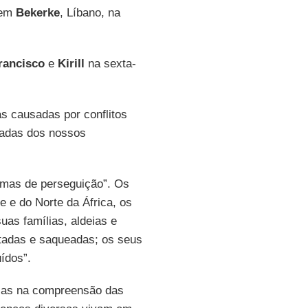
 em
Bekerke
, Líbano, na
rancisco
e
Kirill
na sexta-
s causadas por conflitos
dadas dos nossos
timas de perseguição”. Os
e e do Norte da África, os
as famílias, aldeias e
stadas e saqueadas; os seus
ídos”.
enças na compreensão das