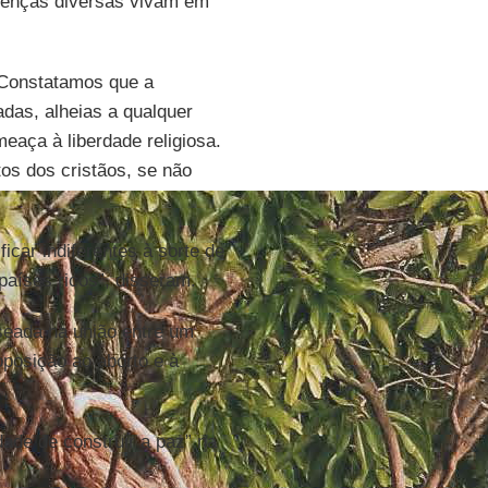
renças diversas vivam em
 “Constatamos que a
das, alheias a qualquer
eaça à liberdade religiosa.
tos dos cristãos, se não
car indiferentes à sorte de
países ricos”, disseram.
seada na união entre um
oposição ao aborto e à
dade de construir a paz” na