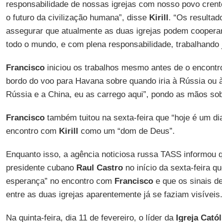
responsabilidade de nossas igrejas com nosso povo crente
o futuro da civilização humana”, disse
Kirill
. “Os resulta
assegurar que atualmente as duas igrejas podem cooperar
todo o mundo, e com plena responsabilidade, trabalhando 
Francisco
iniciou os trabalhos mesmo antes de o encontr
bordo do voo para Havana sobre quando iria à Rússia ou à 
Rússia e a China, eu as carrego aqui”, pondo as mãos so
Francisco
também tuitou na sexta-feira que “hoje é um di
encontro com
Kirill
como um “dom de Deus”.
Enquanto isso, a agência noticiosa russa TASS informou
presidente cubano
Raul Castro
no início da sexta-feira 
esperança” no encontro com
Francisco
e que os sinais d
entre as duas igrejas aparentemente já se faziam visíveis
Na quinta-feira, dia 11 de fevereiro, o líder da
Igreja Cató