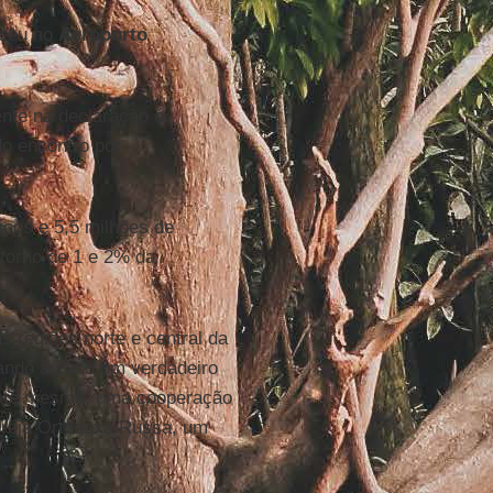
eceu no
Aeroporto
ente na declaração é
do encontro por
icos e 5,5 milhões de
 torno de 1 e 2% da
s regiões norte e central da
ando a cabo um verdadeiro
, até mesmo, uma cooperação
Igreja Ortodoxa Russa, um