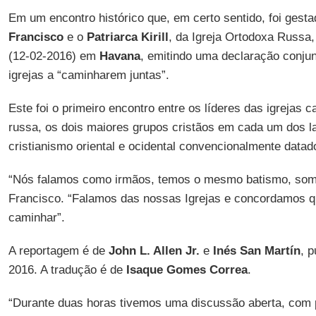
Em um encontro histórico que, em certo sentido, foi gest
Francisco
e o
Patriarca Kirill
, da Igreja Ortodoxa Russa,
(12-02-2016) em
Havana
, emitindo uma declaração conj
igrejas a “caminharem juntas”.
Este foi o primeiro encontro entre os líderes das igrejas 
russa, os dois maiores grupos cristãos em cada um dos la
cristianismo oriental e ocidental convencionalmente datad
“Nós falamos como irmãos, temos o mesmo batismo, somo
Francisco. “Falamos das nossas Igrejas e concordamos q
caminhar”.
A reportagem é de
John L. Allen Jr.
e
Inés San Martín
, 
2016. A tradução é de
Isaque Gomes Correa
.
“Durante duas horas tivemos uma discussão aberta, com 