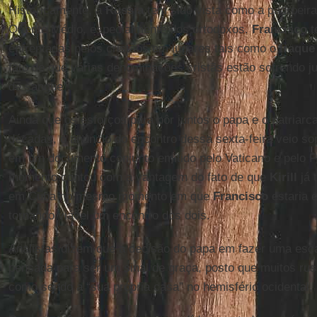
Historicamente, a
Rússia
tem sido vista como a padroeira 
Oriente Médio, especialmente dos ortodoxos.
Francisco
t
enfrentadas pelos cristãos em lugares tais como o
Iraque
fato de que várias denominações cristãs estão sofrendo 
de sangue”.
Ainda que os esforços para pôr juntos o papa e o patriar
décadas, o anúncio do encontro dessa sexta-feira veio 
em um documento conjunto emitido pelo Vaticano e pelo 
momento contou com a vantagem do fato de que
Kirill
já 
em Cuba no mesmo momento em que
Francisco
estaria 
tornando viável um encontro dos dois.
Analistas dizem que a decisão do papa em fazer uma es
pensada para ser um sinal de graça, posto que muitos r
como sendo a “sua própria casa” no hemisfério ocidental.