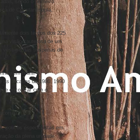
adas, sendo o primeiro
rca de Constantinopla,
adamente dois terços dos 225
uma visão cautelosa de um
m vestígio das suspeitas de
onhou em reunir o
nte as décadas de 1980, 1990
u se encontrar com o
ocorreu.
ra, poucos especialistas em
ração da plena unidade