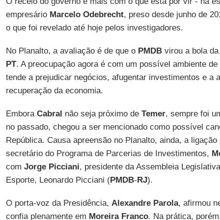
O receio do governo é mais com o que está por vir - na es
empresário
Marcelo Odebrecht
, preso desde junho de 20
o que foi revelado até hoje pelos investigadores.
No Planalto, a avaliação é de que o
PMDB
virou a bola d
PT
. A preocupação agora é com um possível ambiente de in
tende a prejudicar negócios, afugentar investimentos e a a
recuperação da economia.
Embora
Cabral
não seja próximo de
Temer
, sempre foi 
no passado, chegou a ser mencionado como possível cand
República. Causa apreensão no Planalto, ainda, a ligaçã
secretário do Programa de Parcerias de Investimentos,
M
com
Jorge Picciani
, presidente da Assembleia Legislativa
Esporte, Leonardo Picciani (
PMDB
-
RJ
).
O porta-voz da Presidência,
Alexandre Parola
, afirmou n
confia plenamente em
Moreira Franco
. Na prática, porém