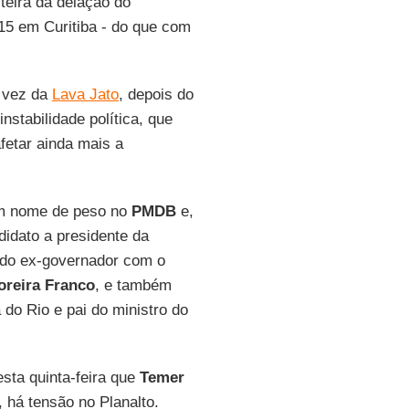
teira da delação do
15 em Curitiba - do que com
a vez da
Lava Jato
, depois do
stabilidade política, que
fetar ainda mais a
um nome de peso no
PMDB
e,
idato a presidente da
o do ex-governador com o
oreira Franco
, e também
 do Rio e pai do ministro do
esta quinta-feira que
Temer
, há tensão no Planalto.