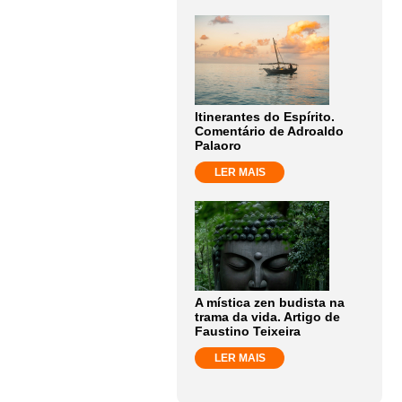
Itinerantes do Espírito.
Comentário de Adroaldo
Palaoro
LER MAIS
A mística zen budista na
trama da vida. Artigo de
Faustino Teixeira
LER MAIS