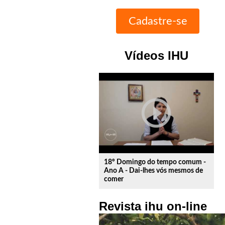
Vídeos IHU
play_circle_outline
18º Domingo do tempo comum -
Ano A - Dai-lhes vós mesmos de
comer
Revista ihu on-line