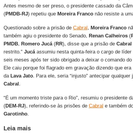
Antes mesmo de ser preso, o presidente cassado da Câ
(
PMDB-RJ
) repetiu que
Moreira Franco
não resiste a uma
Questionado sobre a prisão de
Cabral
,
Moreira Franco
nã
também agiu o presidente do Senado,
Renan Calheiros
(
PMDB
,
Romero Jucá
(
RR
), disse que a prisão de
Cabral
restrito.”
Jucá
assumiu nesta quinta-feira o cargo de líde
seis meses após ter sido obrigado a deixar o comando do 
Ele caiu porque foi flagrado em gravação dizendo que era 
da
Lava Jato
. Para ele, seria “injusto” antecipar qualque
Cabral
.
“É um momento triste para o Rio”, resumiu o presidente 
(
DEM-RJ
), referindo-se às prisões de
Cabral
e também do
Garotinho
.
Leia mais