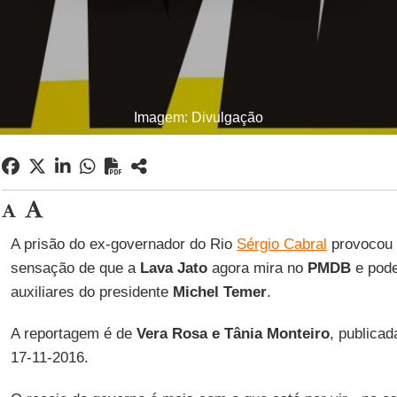
Imagem: Divulgação
A prisão do ex-governador do Rio
Sérgio Cabral
provocou n
sensação de que a
Lava Jato
agora mira no
PMDB
e pode
auxiliares do presidente
Michel Temer
.
A reportagem é de
Vera Rosa e Tânia Monteiro
, publica
17-11-2016.