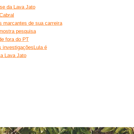
ase da Lava Jato
 Cabral
 marcantes de sua carreira
 mostra pesquisa
de fora do PT
s investigações
Lula é
la Lava Jato