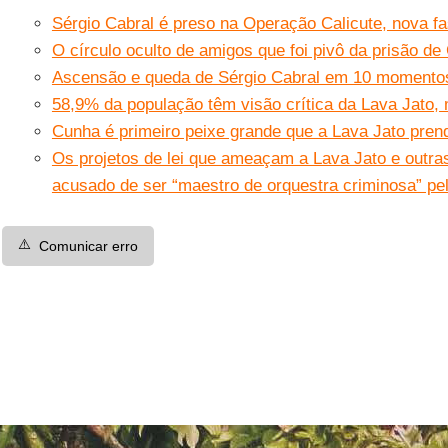
Sérgio Cabral é preso na Operação Calicute, nova f
O círculo oculto de amigos que foi pivô da prisão de
Ascensão e queda de Sérgio Cabral em 10 momentos
58,9% da população têm visão crítica da Lava Jato,
Cunha é primeiro peixe grande que a Lava Jato pren
Os projetos de lei que ameaçam a Lava Jato e outra
acusado de ser “maestro de orquestra criminosa” pe
⚠️
Comunicar erro