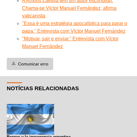
A Amoris Laetitia tem um autor escondido.
Chama-se Víctor Manuel Fernández, afirma
vaticanista
"Essa é uma estratégia apocalíptica para parar o
papa." Entrevista com Víctor Manuel Fernández
''Motivar, sair e enviar.'' Entrevista com Víctor
Manuel Fernández
⚠️
Comunicar erro
NOTÍCIAS RELACIONADAS
Borges y la irreverencia argentina