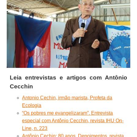
Leia entrevistas e artigos com
Antônio
Cecchin
Antonio Cechin, irmão marista, Profeta da
Ecologia
“Os pobres me evangelizaram”. Entrevista
especial com Antônio Cecchin, revista IHU On-
Line, n. 223
Antônio Cechin: 80 anos. Depoimentos, revista