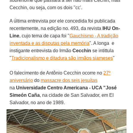
sobrenome que passara a ser não mais Cechin, mas
Cecchin, ou seja, com os dois "cc'.
A última entrevista por ele concedida foi publicada
recentemente, na edição no. 493, da revista
IHU On-
Line
, cujo tema de capa foi "
Gauchismo - A tradição
inventada e as disputas pela memória
". A longa e
instigante entrevista do Irmão
Cecchin
se intittula
"
Tradicionalismo e ditadura são irmãos siameses
"
O falecimento de Antônio Cecchin ocorre no
27º
aniversário
do
massacre dos seis jesuítas
na
Universidade Centro Americana - UCA "José
Simeón Caña
, na cidade de San Salvador, em El
Salvador, no ano de 1989.