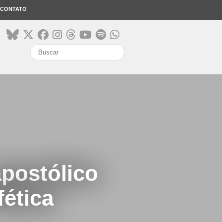
CONTATO
search
postólico
fética