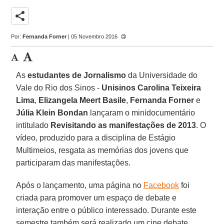
share
Por:
Fernanda Forner
| 05 Novembro 2016
As
estudantes de Jornalismo
da Universidade do
Vale do Rio dos Sinos -
Unisinos
Carolina Teixeira
Lima
,
Elizangela Meert Basile
,
Fernanda Forner
e
Júlia Klein Bondan
lançaram o minidocumentário
intitulado
Revisitando as manifestações de 2013
. O
vídeo, produzido para a disciplina de Estágio
Multimeios, resgata as memórias dos jovens que
participaram das manifestações.
Após o lançamento, uma página no
Facebook
foi
criada para promover um espaço de debate e
interação entre o público interessado. Durante este
semestre também será realizado um cine debate