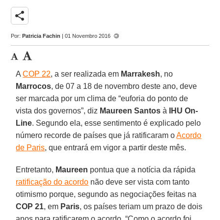
share
Por:
Patricia Fachin
| 01 Novembro 2016
A
COP 22
, a ser realizada em
Marrakesh
, no
Marrocos
, de 07 a 18 de novembro deste ano, deve
ser marcada por um clima de “euforia do ponto de
vista dos governos”, diz
Maureen Santos
à
IHU On-
Line
. Segundo ela, esse sentimento é explicado pelo
número recorde de países que já ratificaram o
Acordo
de Paris
, que entrará em vigor a partir deste mês.
Entretanto,
Maureen
pontua que a notícia da rápida
ratificação do acordo
não deve ser vista com tanto
otimismo porque, segundo as negociações feitas na
COP 21
, em
Paris
, os países teriam um prazo de dois
anos para ratificarem o acordo. “Como o acordo foi