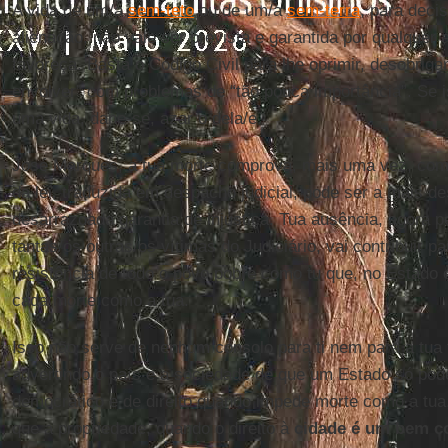
A vida de um/a
sem-teto
ou de um/a
sem-terra
, para deci
alienação, não vale ser prevista e garantida por qualquer a
favoreça. Basta o Código Civil para lhe oprimir, desobrigar
envolver” com problemas de “tão pouca importância”. Se i
uma vida, dane-se, azar o dela/e.
José Marques, a tua morte comprova, mais uma vez, como
da lei, traduzida em despacho judicial, pode ser a mais d
desarrazoada garantia de injustiça. Tua ausência, agora 
tantas/os outras/os vítimas do Judiciário, vai contribuir pa
resistência de todo o povo pobre como tu que, no Estado e
cada morte como a tua.
Isso não serve de nenhum consolo para ti nem para a tua
advertindo o país e a sociedade de que um Estado só po
democrático e de direito quando impede morte como a tua
que a propriedade, quando o direito à
cidade é um bem 