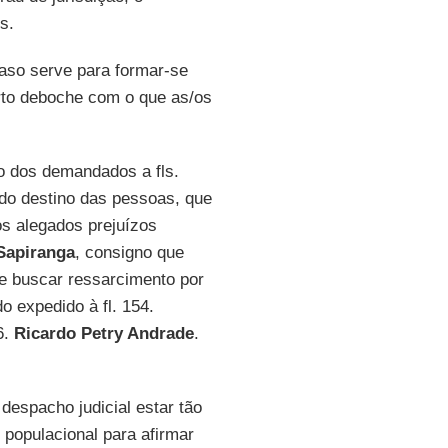
s.
aso serve para formar-se
erto deboche com o que as/os
o dos demandados a fls.
a do destino das pessoas, que
os alegados prejuízos
 Sapiranga
, consigno que
 buscar ressarcimento por
o expedido à fl. 154.
6.
Ricardo Petry Andrade
.
despacho judicial estar tão
 populacional para afirmar