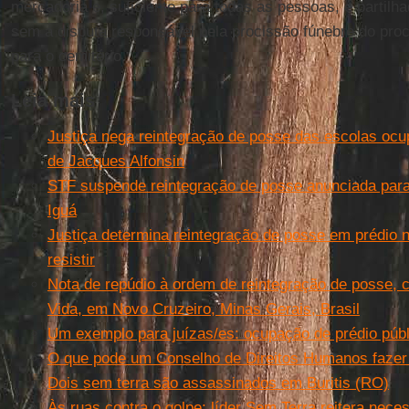
mercadoria e, suficiente para todas as pessoas, é partilh
sem a disputa responsável pela procissão fúnebre do proce
para o cemitério.
Leia mais
Justiça nega reintegração de posse das escolas ocu
de Jacques Alfonsin
STF suspende reintegração de posse anunciada par
Iguá
Justiça determina reintegração de posse em prédio 
resistir
Nota de repúdio à ordem de reintegração de posse,
Vida, em Novo Cruzeiro, Minas Gerais, Brasil
Um exemplo para juízas/es: ocupação de prédio púb
O que pode um Conselho de Direitos Humanos fazer
Dois sem terra são assassinados em Buritis (RO)
Às ruas contra o golpe: líder Sem Terra reitera nece