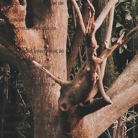
sões judiciais desse nível de
rtigo de lei que lhe
 o Judiciário de “se
sso acarretar a perda de
 a invocação interpretação
espropositada e
permanente, como a de
ra legitimar o poder de
 no Brasil, ressuscita a
 família, mas segue
de ser reconhecido como
, quando a vida vale mais do
comum
, a terra não é