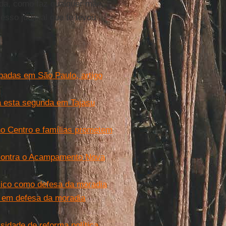
ada, como faz qualquer mãe,
sso judicial que te levou
padas em São Paulo, artigo
a esta segunda em Tajasu
no Centro e famílias prometem
 contra o Acampamento Nova
lico como defesa da moradia
 em defesa da moradia
ssidade de reforma política