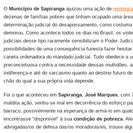
O
Município de Sapiranga
ajuizou uma ação de
reintegr
dezenas de famílias pobres que tinham ocupado uma área 
determinação judicial do desapossamento, como costuma 
demorou. Como acontece todos os dias no Brasil, os viole
judiciais desse tipo raramente sensibilizam o Poder Judic
possibilidades de uma consequência funesta fazer hesitar
caneta ordenadora do mandado judicial. Tudo obedece a u
preconceituosa contra a necessidade dessas multidões, 
indiferença e até do sarcasmo quanto ao destino futuro 
chão do qual a sua própria vida depende.
Foi o que aconteceu em
Sapiranga
.
José Marques
, com 
maldita ação, sentiu-se mal em decorrência do esforço p
barraco, possivelmente na esperança de armá-lo em qualq
encontrasse “disponível” à sua
condição de pobreza
. Al
advogadas/os de defesa das/os moradoras/es, trouxe algu