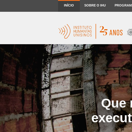
INÍCIO
SOBRE O IHU
PROGRAM
Que 
execut