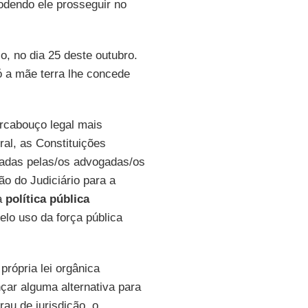
podendo ele prosseguir no
o, no dia 25 deste outubro.
ó a mãe terra lhe concede
arcabouço legal mais
al, as Constituições
ocadas pelas/os advogadas/os
o do Judiciário para a
 a
política pública
elo uso da força pública
própria lei orgânica
nçar alguma alternativa para
rau de jurisdição, o