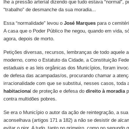
lhe a pressão arterial dizendo que tudo estava “normal”, 
“trabalho” de desmanche da sua moradia...
Essa “normalidade” levou o
José Marques
para o cemitéri
A casa que o Poder Público lhe negou, quando em vida, s
agora, depois de morto.
Petições diversas, recursos, lembranças de todo aquele 
moderno, como o Estatuto da Cidade, a Constituição Feder
estaduais e as leis orgânicas dos Municípios, foram inv
de defesa das acampadas/os, procurando chamar a atençã
irracionalidade com que se substitui, nesses casos, toda
habitaciona
l de proteção e defesa do
direito à moradia
p
contra multidões pobres.
Se era o Município o autor da ação de reintegração, a sua 
aconselhava (artigos 171 a 182) a não se desistir de alca
evitar o pior. A tudo, tanto no primeiro, como no segundo g