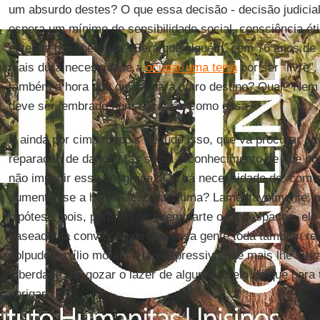
um absurdo destes? O que essa decisão - decisão judicial
espera um mínimo de sensibilidade social, consciência étic
entende por liberdade? Será que alguém, com 76 anos de 
mais dura necessidade a
ocupar uma terra
por ser “livre”,
também a hora que quiser para outro destino? Qual? Nem 
deve ser lembrado numa ocasião como essa?
E ainda por cima, depois de tudo isso, que vá procurar ad
reparação de dano? Mas se há reconhecimento de que pod
não impedir essa desgraça? Ou há necessidade de, com ess
aumentar-se a humilhação da vítima? Lamentavelmente, n
hipótese, pois, partindo de quem parte o tal despacho, ele
baseado na convicção de que essa gente toda também r
polpudo auxílio moradia, tão expressivo que mais lhe sirv
“liberdade” de gozar o lazer de algum recreio do que para 
abrigar.