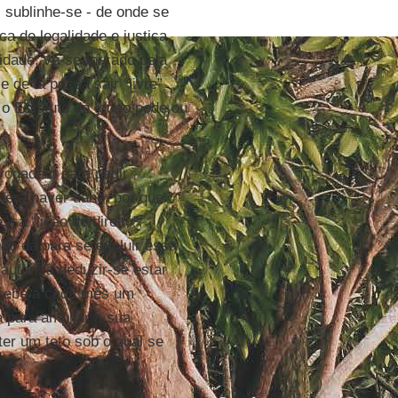
 sublinhe-se - de onde se
a de legalidade e justiça,
idade, vê-se forçado pela
 e de lá possa sair “livre”
o Estatuto do Idoso pode ou
vogada/o para pedir
erá haver dano, por que
a “lição de direito”,
ão dá para se excluir essa
 autoriza deduzir-se estar
ecebe a cada mês um
a para ampliar a sua
ter um teto sob o qual se