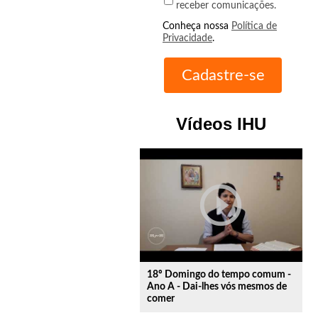
receber comunicações.
Conheça nossa
Política de
Privacidade
.
Vídeos IHU
play_circle_outline
18º Domingo do tempo comum -
Ano A - Dai-lhes vós mesmos de
comer