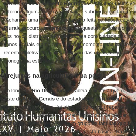
perdida na lama de
Bento Rodrigues
.” A mulher inclusive
retornou algumas vezes ao vilarejo submerso em lama pa
“Achamos uma mesa que tinha sido feita na nossa casa, 
Plurale
procurou a
Samarco
para questionar sobre o pra
dos novos distritos, além de sobre a continuidade das me
danos sociais e ambientais. Até o momento, não houve r
recente coletiva, criticou a lentidão das obras, enquanto 
cronograma está sendo seguido.
Prejuízos na agricultura e na pesca
Ao longo do
Rio Doce
, toda a cadeia produtiva que depend
leste de
Minas Gerais
e do estado do
Espírito Santo
foi 
pesca, principalmente, foi atingida de forma irreparável n
de quilômetros, ribeirinhos foram impedidos de pescar e 
Samarco
, tornando-se mais um grupo de famílias que fic
salário e pouco mais de R$ 400 de cesta básica. Na alta 