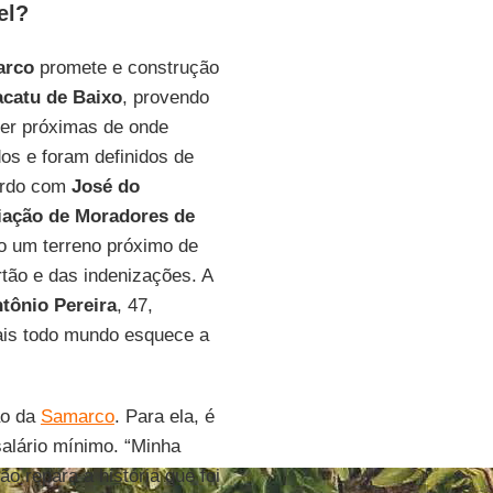
el?
arco
promete e construção
acatu de Baixo
, provendo
ver próximas de onde
os e foram definidos de
ordo com
José do
iação de Moradores de
ido um terreno próximo de
rtão e das indenizações. A
tônio Pereira
, 47,
ais todo mundo esquece a
ão da
Samarco
. Para ela, é
alário mínimo. “Minha
o repara a história que foi