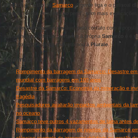
recebido o cartão da
Samarco
. A gente liga e o pessoal 
pessoa ‘não se enquadra no perfil’, sem mais explicações
O
Fundo Renova
, responsável pelo contato com a popul
assistência às vítimas, pertence à própria
Samarco
e é r
assessoria, que ainda não retornou á
Plurale
.
Leia mais
Rompimento da barragem da Samarco: Desastre em M
mundial com barragens em 100 anos
Desastre da Samarco: Economia da mineração e invis
tragédia
Pesquisadores avaliarão impactos ambientais da l
no oceano
Samarco teve outros 4 vazamentos de lama antes d
Rompimento da barragem de rejeitos da Samarco em