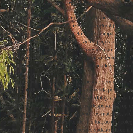
atividade costumava render R$ 4 mil por família, de acor
O engenheiro especialista em gestão de recursos hídricos
Pesquisa, Assistência Técnica e Extensão Rural (
Incaper
que a
crise hídrica
provocada pela tragédia impacta até h
programas de irrigação e a perfuração de poços artesian
mantiveram a agricultura na ativa. O mesmo não pôde ser 
setor econômico mais afetado, pois até a presente data a
de consumo saudável do pescado e a atividade vem retor
uma forma não atestada.”
Muitos pescadores estão voltando a pescar sem qualquer l
autorize, no desespero para recuperar a renda perdida. 
município de
Linhares Leoni Carlos
, 69 (foto), além da f
acarreta prejuízos. “Barco parado gera despesa. É propri
disso, a inatividade prejudica a madeira, os materiais, a e
que não está pescando, diz entender a situação dos coleg
sustentar e há, inclusive, quem, mesmo cadastrado como