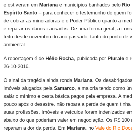
e estiveram em
Mariana
e municípios banhados pelo
Rio
Espírito Santo
– para conhecer o testemunho de quem foi 
de cobrar as mineradoras e o Poder Público quanto a med
e reparar os danos causados. De uma forma geral, a cons
feito desde novembro do ano passado, tanto do ponto de vi
ambiental.
A reportagem é de
Hélio Rocha
, publicada por
Plurale
e r
26-10-2016.
O sinal da tragédia ainda ronda
Mariana
. Os desabrigado
imóveis alugados pela
Samarco
, a maioria tendo como ú
salário mínimo e cesta básica pagos pela empresa. A medi
pouco após o desastre, não repara a perda de quem tinh
suas profissões. Imóveis e veículos foram indenizados em
abaixo do que poderiam valer em negociação. Os R$ 100 
reparam a dor da perda. Em
Mariana
, no
Vale do Rio Doc