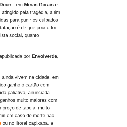
 Doce
– em
Minas Gerais
e
atingido pela tragédia, além
idas para punir os culpados
tatação é de que pouco foi
sta social, quanto
epublicada por
Envolverde
,
s ainda vivem na cidade, em
nico ganho o cartão com
da paliativa, anunciada
a ganhos muito maiores com
 preço de tabela, muito
mil em caso de morte não
e
ou no litoral capixaba, a