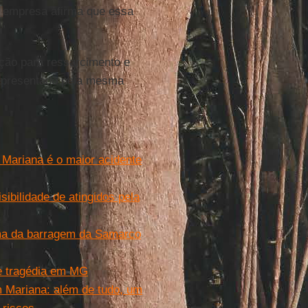
da empresa afirma que essa
.”
ação para ressarcimento e
epresentado pela mesma
ariana é o maior acidente
ibilidade de atingidos pela
ama da barragem da Samarco
e tragédia em MG
 Mariana: além de tudo, um