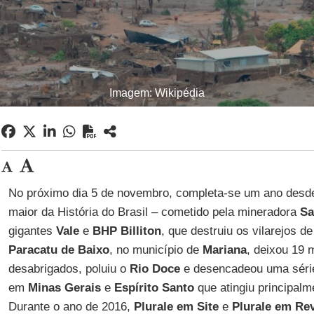
Imagem: Wikipédia
No próximo dia 5 de novembro, completa-se um ano desd
maior da História do Brasil – cometido pela mineradora
Sa
gigantes
Vale
e
BHP Billiton
, que destruiu os vilarejos d
Paracatu de Baixo
, no município de
Mariana
, deixou 19 
desabrigados, poluiu o
Rio Doce
e desencadeou uma série
em
Minas Gerais
e
Espírito Santo
que atingiu principalm
Durante o ano de 2016,
Plurale em Site
e
Plurale em Rev