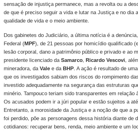
sensação de injustiça permanece, mas a revolta ou a deso
de que é preciso seguir a vida e lutar na Justiça e no dia a
qualidade de vida e o meio ambiente.
Dos gabinetes do Judiciário, a última notícia é a denúncia,
Federal (
MPF
), de 21 pessoas por homicídio qualificado 
lesão corporal, dano a patrimônio público e privado e ao m
presidente licenciado da
Samarco
,
Ricardo Vescovi
, alé
mineradora, da
Vale
e da
BHP
. A ação é resultado de uma
que os investigados sabiam dos riscos do rompimento das
investido adequadamente na segurança das estruturas que
minério. Tampouco teriam sido transparentes em relação à
Os acusados podem ir a júri popular e estão sujeitos a at
Entretanto, a morosidade da Justiça e a noção de que a p
foi perdido, põe as personagens dessa história diante de 
cotidianos: recuperar bens, renda, meio ambiente e um loc