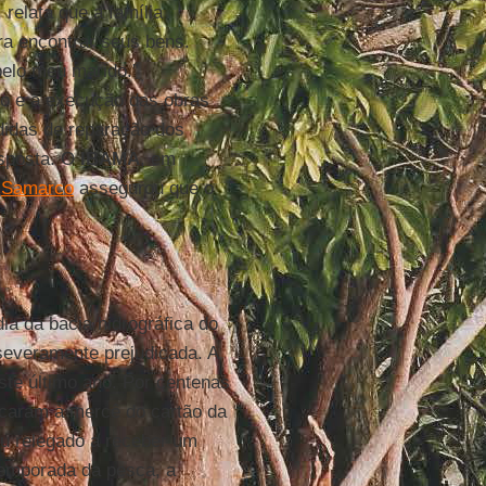
, relata que a família
ra encontrar seus bens.
pelo meu marido.”
zo e a execução das obras
didas de reparação dos
esposta. O
IBAMA
, em
a
Samarco
assegurou que o
ia da bacia hidrográfica do
severamente prejudicada. A
este último ano. Por centenas
ficaram à mercê do cartão da
ou relegado a receber um
temporada da pesca, a