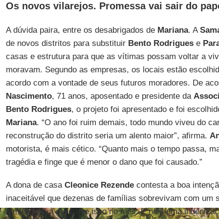
Os novos vilarejos. Promessa vai sair do pap
A dúvida paira, entre os desabrigados de
Mariana
. A
Sam
de novos distritos para substituir
Bento Rodrigues
e
Par
casas e estrutura para que as vítimas possam voltar a vi
moravam. Segundo as empresas, os locais estão escolhid
acordo com a vontade de seus futuros moradores. De ac
Nascimento
, 71 anos, aposentado e presidente da
Assoc
Bento Rodrigues
, o projeto foi apresentado e foi escolh
Mariana
. “O ano foi ruim demais, todo mundo viveu do ca
reconstrução do distrito seria um alento maior”, afirma.
An
motorista, é mais cético. “Quanto mais o tempo passa, m
tragédia e finge que é menor o dano que foi causado.”
A dona de casa
Cleonice Rezende
contesta a boa intenç
inaceitável que dezenas de famílias sobrevivam com um s
família tirava mais que isso no mês. E nenhuma indenizaçã