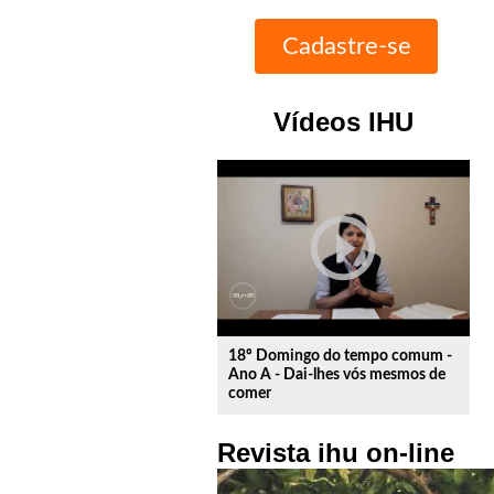
Vídeos IHU
play_circle_outline
18º Domingo do tempo comum -
Ano A - Dai-lhes vós mesmos de
comer
Revista ihu on-line