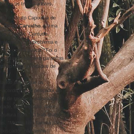
do com os trabalhadores.
 do Instituto Capixaba de
),
César Carvalho
, afirma
oje a região. Contudo,
os atenuaram o problema e
feito com a pesca. “Foi o
 população não tem garantias
nando suas atividades de
audo oficial que os
De acordo com o pescador do
alta de renda, a inatividade
edade, tem imposto. Além
strutura toda.” O trabalhador,
as. “Muitos têm família para
 pescador, não tenha