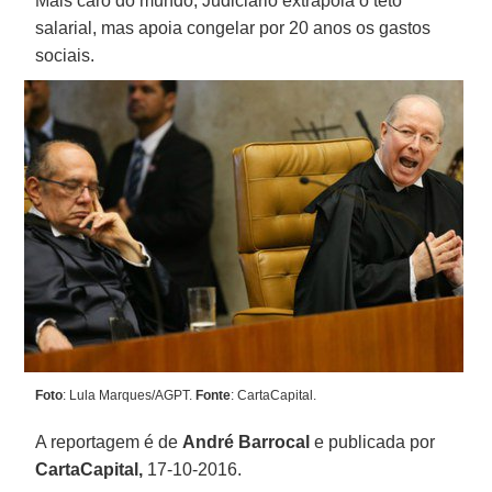
Mais caro do mundo, Judiciário extrapola o teto
salarial, mas apoia congelar por 20 anos os gastos
sociais.
Foto
: Lula Marques/AGPT.
Fonte
: CartaCapital.
A reportagem é de
André Barrocal
e publicada por
CartaCapital,
17-10-2016.