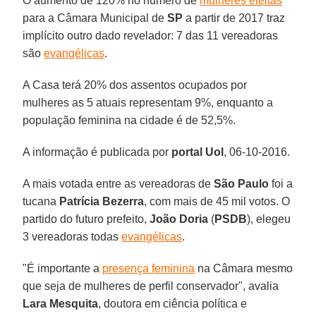
O aumento de 120% no número de
mulheres eleitas
para a Câmara Municipal de
SP
a partir de 2017 traz
implícito outro dado revelador: 7 das 11 vereadoras
são
evangélicas
.
A Casa terá 20% dos assentos ocupados por
mulheres as 5 atuais representam 9%, enquanto a
população feminina na cidade é de 52,5%.
A informação é publicada por
portal Uol
, 06-10-2016.
A mais votada entre as vereadoras de
São Paulo
foi a
tucana
Patrícia Bezerra
, com mais de 45 mil votos. O
partido do futuro prefeito,
João Doria
(
PSDB
), elegeu
3 vereadoras todas
evangélicas
.
"É importante a
presença feminina
na Câmara mesmo
que seja de mulheres de perfil conservador", avalia
Lara Mesquita
, doutora em ciência política e