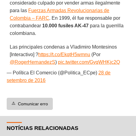
considerado culpado por vender armas ilegalmente
para las
Fuerzas Armadas Revolucionarias de
Colombia – FARC
. En 1999, él fue responsable por
contrabandear
10.000 fusiles AK-47
para la guerrilla
colombiana.
Las principales condenas a Vladimiro Montesinos
[Interactivo] ?
https://t.co/EkqtH5wmnu
(Por
@RogerHernandezS
)
pic.twitter.com/GyqWHKjc2Q
— Política El Comercio (@Politica_ECpe)
28 de
setembro de 2016
⚠️
Comunicar erro
NOTÍCIAS RELACIONADAS