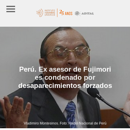
Perú. Ex asesor de Fujimori
es condenado por
desaparecimientos forzados
Vladimiro Montesinos. Foto: Radio Nacional de Perú