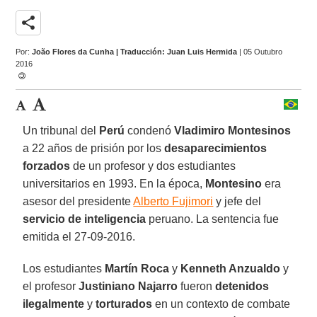
share
Por:
João Flores da Cunha | Traducción: Juan Luis Hermida
| 05 Outubro
2016
Un tribunal del
Perú
condenó
Vladimiro Montesinos
a 22 años de prisión por los
desaparecimientos
forzados
de un profesor y dos estudiantes
universitarios en 1993. En la época,
Montesino
era
asesor del presidente
Alberto Fujimori
y jefe del
servicio de inteligencia
peruano. La sentencia fue
emitida el 27-09-2016.
Los estudiantes
Martín Roca
y
Kenneth Anzualdo
y
el profesor
Justiniano Najarro
fueron
detenidos
ilegalmente
y
torturados
en un contexto de combate