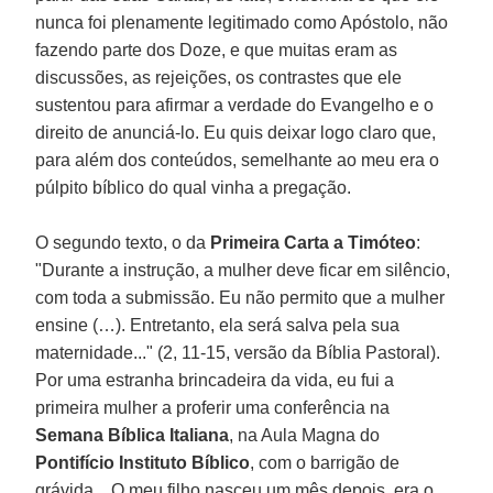
nunca foi plenamente legitimado como Apóstolo, não
fazendo parte dos Doze, e que muitas eram as
discussões, as rejeições, os contrastes que ele
sustentou para afirmar a verdade do Evangelho e o
direito de anunciá-lo. Eu quis deixar logo claro que,
para além dos conteúdos, semelhante ao meu era o
púlpito bíblico do qual vinha a pregação.
O segundo texto, o da
Primeira Carta a Timóteo
:
"Durante a instrução, a mulher deve ficar em silêncio,
com toda a submissão. Eu não permito que a mulher
ensine (…). Entretanto, ela será salva pela sua
maternidade..." (2, 11-15, versão da Bíblia Pastoral).
Por uma estranha brincadeira da vida, eu fui a
primeira mulher a proferir uma conferência na
Semana Bíblica Italiana
, na Aula Magna do
Pontifício Instituto Bíblico
, com o barrigão de
grávida... O meu filho nasceu um mês depois, era o