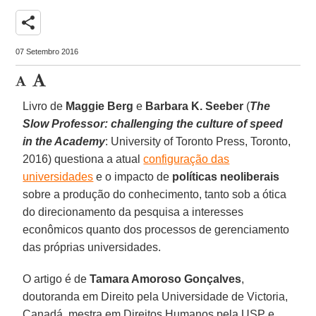
share
07 Setembro 2016
Livro de
Maggie Berg
e
Barbara K. Seeber
(
The
Slow Professor: challenging the culture of speed
in the Academy
: University of Toronto Press, Toronto,
2016) questiona a atual
configuração das
universidades
e o impacto de
políticas neoliberais
sobre a produção do conhecimento, tanto sob a ótica
do direcionamento da pesquisa a interesses
econômicos quanto dos processos de gerenciamento
das próprias universidades.
O artigo é de
Tamara Amoroso Gonçalves
,
doutoranda em Direito pela Universidade de Victoria,
Canadá, mestra em Direitos Humanos pela USP e