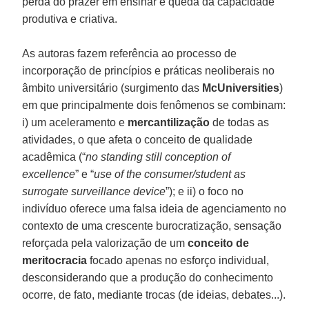
perda do prazer em ensinar e queda da capacidade
produtiva e criativa.
As autoras fazem referência ao processo de
incorporação de princípios e práticas neoliberais no
âmbito universitário (surgimento das
McUniversities
)
em que principalmente dois fenômenos se combinam:
i) um aceleramento e
mercantilização
de todas as
atividades, o que afeta o conceito de qualidade
acadêmica (“
no standing still conception of
excellence
” e “
use of the consumer/student as
surrogate surveillance device
”); e ii) o foco no
indivíduo oferece uma falsa ideia de agenciamento no
contexto de uma crescente burocratização, sensação
reforçada pela valorização de um
conceito de
meritocracia
focado apenas no esforço individual,
desconsiderando que a produção do conhecimento
ocorre, de fato, mediante trocas (de ideias, debates...).