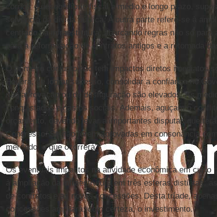
corrigir o desequilíbrio fiscal a médio e longo prazo, sup
solvência da dívida pública. A outra parte refere-se à amp
centrado na infraestrutura, abarcando regras não só par
para a reformulação de contratos antigos e a retomada da
O primeiro conjunto não tem impactos diretos imediatos s
Poderá, se lograr sucesso, consolidar a confiança no Gov
não aprovação ou de desfiguração são elevados. As medid
conquistados e gastos sociais. Ademais, aguçam o conflito
orçamento, devendo levar a importantes disputas que ter
Congresso. Se não forem aprovadas em consonância com 
mercado, o que ocorrerá?
Os eventuais impactos na atividade econômica em curto p
à ampliação da infraestrutura em três esferas distintas: a
de contratos e as novas concessões. Desta tríade, apen
concessões ampliará, com certeza, o investimento.