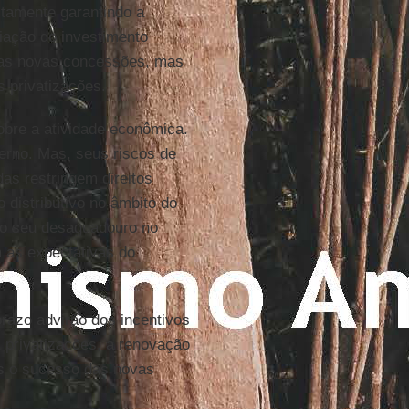
ostamente garantindo a
liação do investimento
a as novas concessões, mas
s privatizações.
obre a atividade econômica.
erno. Mas, seus riscos de
as restringem direitos
 distributivo no âmbito do
ão seu desaguadouro no
as expectativas do
razo advirão dos incentivos
s privatizações, a renovação
as o sucesso das novas