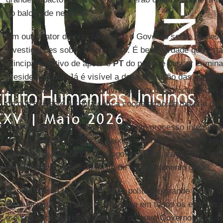
no balcão de negócios?
Um outro fator de pressão sobre o Governo serão os des
investigações sobre a corrupção. É bem verdade que esta
principal objetivo de apear o
PT
do poder e buscar criminal
presidente
Lula.
Já é visível a desaceleração das investi
ainda maior. A tentativa de livrar a cara dos próceres dos
do que evidente e conta com a cooperação da maioria do J
Todavia, não é certo que este seja um processo inteiramen
porque já foi longe demais deixando vários cadáveres ins
nem todo o Judiciário faz o jogo do abafa; a ação dos “san
desestabilizar o acordo tácito de engavetamento geral.
Não há dúvida de que no campo político o grande cacife 
Para além de sua ação interessada em todos os eventos r
é o seu apoio decisivo às ações do novo Governo. Mas, i