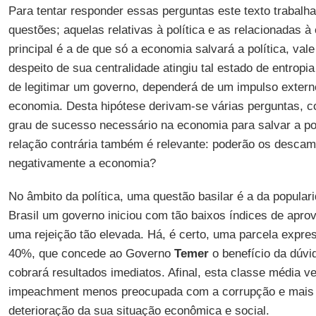
Para tentar responder essas perguntas este texto trabalh
questões; aquelas relativas à política e as relacionadas 
principal é a de que só a economia salvará a política, vale 
despeito de sua centralidade atingiu tal estado de entropi
de legitimar um governo, dependerá de um impulso extern
economia. Desta hipótese derivam-se várias perguntas, c
grau de sucesso necessário na economia para salvar a pol
relação contrária também é relevante: poderão os descamin
negativamente a economia?
No âmbito da política, uma questão basilar é a da popula
Brasil um governo iniciou com tão baixos índices de apr
uma rejeição tão elevada. Há, é certo, uma parcela expre
40%, que concede ao Governo
Temer
o benefício da dúvi
cobrará resultados imediatos. Afinal, esta classe média v
impeachment menos preocupada com a corrupção e mais c
deterioração da sua situação econômica e social.