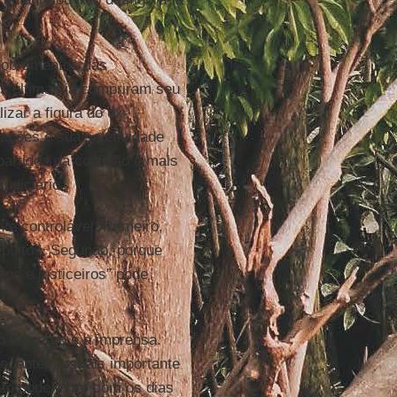
dobramentos das
s últimas já cumpriram seu
izar a figura do ex-
gações e sua seletividade
 partidos da coalizão é mais
udiciário.
te controlável. Primeiro,
epultos. Segundo, porque
tos e justiceiros” pode
do Governo é a imprensa.
ecentes, o mais importante
sto pode estar com os dias