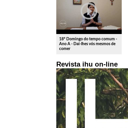
play_circle_outline
18º Domingo do tempo comum -
Ano A - Dai-lhes vós mesmos de
comer
Revista ihu on-line