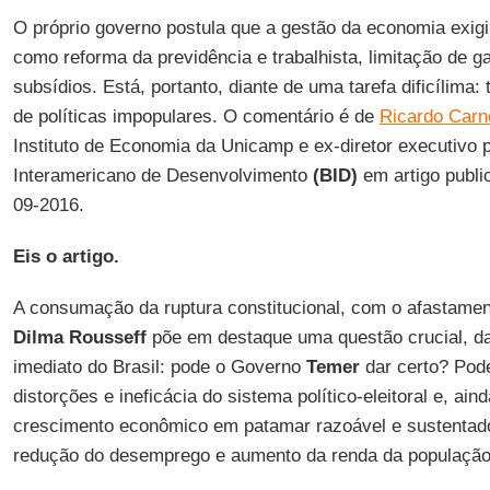
O próprio governo postula que a gestão da economia exig
como reforma da previdência e trabalhista, limitação de ga
subsídios. Está, portanto, diante de uma tarefa dificílima:
de políticas impopulares. O comentário é de
Ricardo Carn
Instituto de Economia da Unicamp e ex-diretor executivo 
Interamericano de Desenvolvimento
(BID)
em artigo publi
09-2016.
Eis o artigo.
A consumação da ruptura constitucional, com o afastament
Dilma Rousseff
põe em destaque uma questão crucial, da
imediato do Brasil: pode o Governo
Temer
dar certo? Pode
distorções e ineficácia do sistema político-eleitoral e, a
crescimento econômico em patamar razoável e sustentad
redução do desemprego e aumento da renda da população 