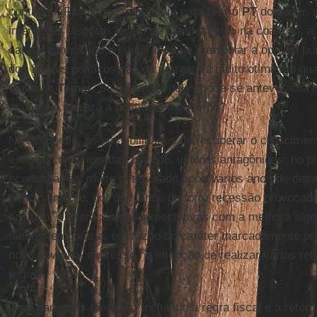
contados. Funcionou muito bem para tirar o
PT
do poder, 
interesses distintos forem se manifestando na coalizão, 
caráter monolítico e sua prática de manipular a opinião p
dos fatores políticos não dá margem a muito otimismo qua
Governo
Temer.
Se depender deles pode-se antever sua c
economia salvará a política e o governo?
Na economia, as possibilidades de recuperar o crescimen
estarão condicionadas por dois vetores antagônicos: no pl
economia real muito deteriorado após vários anos de des
principalmente, por dois anos de forte recessão provocada 
positivo, a alteração das expectativas com a melhora signi
menos temporária, em razão do caráter marcadamente pr
novo governo, expresso na intenção de realizar várias re
regras.
Uma parte das medidas, incluindo a regra fiscal e a reform