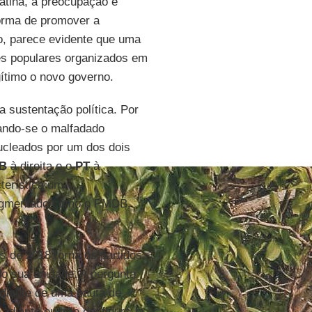
atina, a preocupação é
orma de promover a
co, parece evidente que uma
res populares organizados em
ítimo o novo governo.
a sustentação política. Por
ando-se o malfadado
ucleados por um dos dois
B
à direita e o
PT
à
terística um
 fragmentado como o PMDB,
s de 2018 torna os partidos
o sua unidade. A pergunta
 diante de uma pauta de
adiante ou irão desfigurá-la