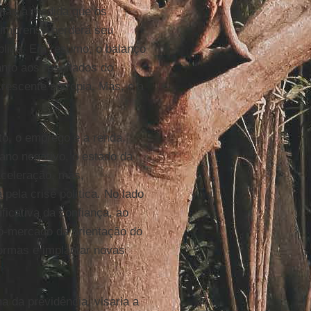
mas à medida que os
a imprensa perderá seu
ública. Em resumo, o balanço
nto aos resultados do
rescente entropia. Mas, e a
to, o emprego e a renda,
ano negativo, o estado da
aceleração, mas,
pela crise política. No lado
ficativa da confiança, ao
ó-mercado da orientação do
formas e implantar novas
a da previdência, visaria a