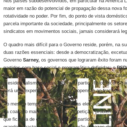
Nos países subdesenvolvidos, em particular na América L
maior em razão do potencial de propagação dessa nova f
rotatividade no poder. Por fim, do ponto de vista domésti
parcela importante da sociedade, principalmente os seto
sindicatos em movimentos sociais, jamais considerará leg
O quadro mais difícil para o Governo reside, porém, na su
duas razões essenciais: desde a democratização, excetu
Governo
Sarney,
os governos que lograram êxito foram n
partidos com base social e programática definidas; o
PSD
esquerda. A ancoragem de um Governo que terá por carac
presidencialismo de coalizão, num partido fisiológico e
será uma experiência com larga propensão ao fracasso.
Ao mesmo tempo, a perspectiva das eleições presidenciai
da coalizão mais propensos à competição, problematizand
que fica é a de como agirão esses partidos no Congresso
grande impacto político e social: serão capazes de levá-la 