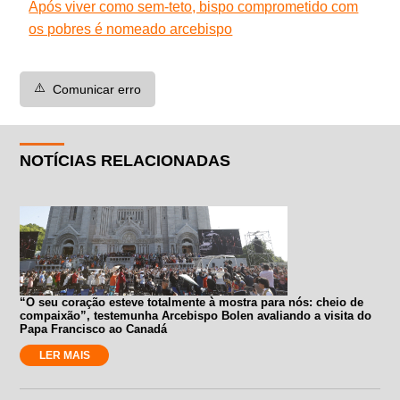
Após viver como sem-teto, bispo comprometido com
os pobres é nomeado arcebispo
⚠️
Comunicar erro
NOTÍCIAS RELACIONADAS
“O seu coração esteve totalmente à mostra para nós: cheio de
compaixão”, testemunha Arcebispo Bolen avaliando a visita do
Papa Francisco ao Canadá
LER MAIS