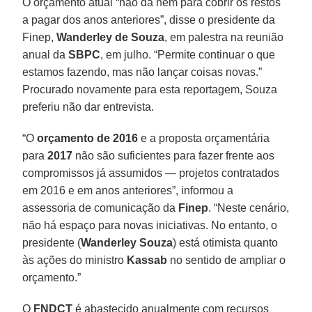
O orçamento atual “não dá nem para cobrir os restos
a pagar dos anos anteriores”, disse o presidente da
Finep,
Wanderley de Souza
, em palestra na reunião
anual da
SBPC
, em julho. “Permite continuar o que
estamos fazendo, mas não lançar coisas novas.”
Procurado novamente para esta reportagem, Souza
preferiu não dar entrevista.
“O
orçamento de 2016
e a proposta orçamentária
para
2017
não são suficientes para fazer frente aos
compromissos já assumidos — projetos contratados
em 2016 e em anos anteriores”, informou a
assessoria de comunicação da
Finep
. “Neste cenário,
não há espaço para novas iniciativas. No entanto, o
presidente (
Wanderley Souza
) está otimista quanto
às ações do ministro
Kassab
no sentido de ampliar o
orçamento.”
O
FNDCT
é abastecido anualmente com recursos