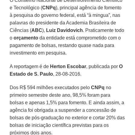
O Conselho Nacional de Desenvolvimento Científico
e Tecnológico (
CNPq
), principal agência de fomento
à pesquisa do governo federal, está “à mingua”, nas
palavras do presidente da Academia Brasileira de
Ciências (
ABC
),
Luiz Davidovich
. Praticamente todo
o
orçamento
da entidade está comprometido com o
pagamento de bolsas, restando quase nada para
investimento em pesquisa.
A reportagem é de
Herton Escobar
, publicada por
O
Estado de S. Paulo
, 28-08-2016.
Dos R$ 594 milhões executados pelo
CNPq
no
primeiro semestre deste ano, 98,5% foram para
bolsas e apenas 1,5% para fomento. E ainda assim, a
agência foi obrigada a suspender a concessão de
bolsas de pós-graduação no exterior e cortar 20% das
bolsas de iniciação científica previstas para os
próximos dois anos.