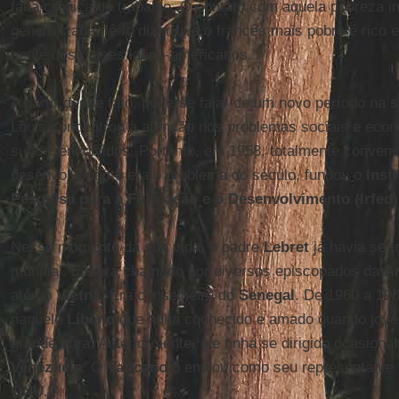
falta crônica de trabalho. O contato com aquela pobreza i
generalizada, fê-lo dizer que o francês mais pobre é ric
gente dos países latino-americanos.
A partir desse fato, pode-se falar de um novo período na 
Louis concentrou a atenção nos problemas sociais e eco
subdesenvolvidos. Portanto, em 1958, totalmente convenc
desenvolvimento era o problema do século, fundou o
Inst
Pesquisa para a Formação e o Desenvolvimento (Irfed)
Nesse momento da sua vida, o padre
Lebret
já havia se 
mundial. Ele era chamado por diversos episcopados da
A
até do
Vietnã
. Era conselheiro do
Senegal
. De 1960 a 19
naquele
Líbano
que tinha conhecido e amado quando jovem
grande obra. Anteriormente, ele tinha se dirigido ocasion
Venezuela
. O
Vaticano
o enviou como seu representante 
ONU
.