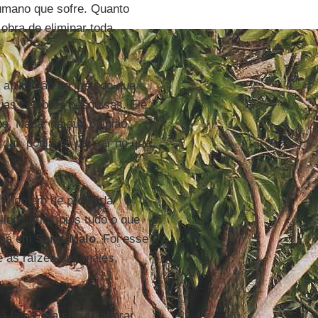
humano que sofre. Quanto
obra de eliminar toda
a aplicação do método que
suas célebres pesquisas. Ele
os. Nada, na sua opinião,
r daí, podia-se pensar no que
um homem de profunda
lidos princípios tudo o que
m já em
Saint-Malo
. Foi esse
 as raízes dos males,
á-las. Para ele, colaborar