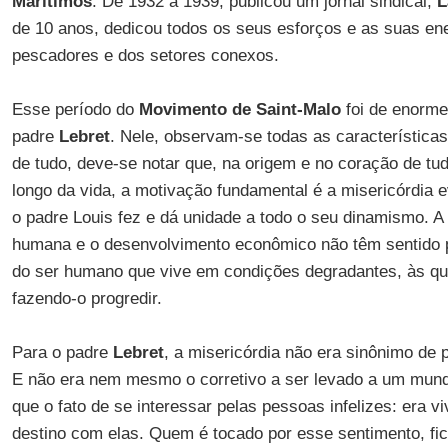
Marítimos
. De 1932 a 1939, publicou um jornal sindical,
L
de 10 anos, dedicou todos os seus esforços e as suas en
pescadores e dos setores conexos.
Esse período do
Movimento de Saint-Malo
foi de enorme 
padre
Lebret
. Nele, observam-se todas as característica
de tudo, deve-se notar que, na origem e no coração de t
longo da vida, a motivação fundamental é a misericórdia e
o padre Louis fez e dá unidade a todo o seu dinamismo. A
humana e o desenvolvimento econômico não têm sentido 
do ser humano que vive em condições degradantes, às qua
fazendo-o progredir.
Para o padre
Lebret
, a misericórdia não era sinônimo de 
E não era nem mesmo o corretivo a ser levado a um mundo
que o fato de se interessar pelas pessoas infelizes: era 
destino com elas. Quem é tocado por esse sentimento, fic