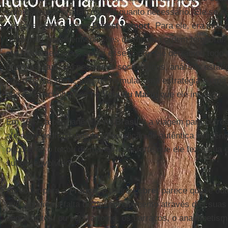
com os leigos era tão natural quanto necessário. Ele se 
personalidades, como
Ernest Lamort
. Para ele, era indi
temporais requerem soluções da mesma ordem temporal.
ser fundamentadas, sobre esse ponto, ele derramou todo 
energias, fazendo pesquisas sociológicas, análises estat
que o tornassem capaz de formular uma estratégia e uma t
que nós encontramos no
Voix du Marin
que ele inspirou.
Em 1947, a permanência no
Brasil
e a viagem para outros
afetaram profundamente. A condição de autêntica indigênc
população o tocou de maneira tão forte que ele fez a sua
subdesenvolvidos.
Ao voltar para a
França
, o padre
Lebret
parece quase out
que significa a falta de desenvolvimento através das sua
degradantes, ou seja, a fome, os barracos, o analfabetismo