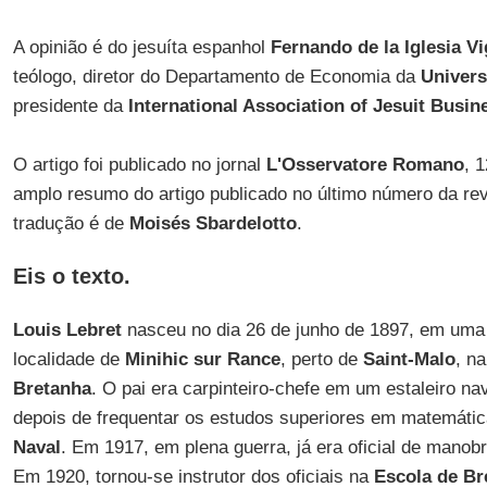
A opinião é do jesuíta espanhol
Fernando de la Iglesia Vi
teólogo, diretor do Departamento de Economia da
Univers
presidente da
International Association of Jesuit Busi
O artigo foi publicado no jornal
L'Osservatore Romano
, 
amplo resumo do artigo publicado no último número da re
tradução é de
Moisés Sbardelotto
.
Eis o texto.
Louis Lebret
nasceu no dia 26 de junho de 1897, em uma f
localidade de
Minihic sur Rance
, perto de
Saint-Malo
, n
Bretanha
. O pai era carpinteiro-chefe em um estaleiro nav
depois de frequentar os estudos superiores em matemátic
Naval
. Em 1917, em plena guerra, já era oficial de manob
Em 1920, tornou-se instrutor dos oficiais na
Escola de Br