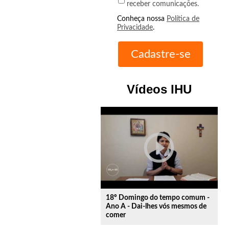
receber comunicações.
Conheça nossa
Política de
Privacidade
.
Vídeos IHU
play_circle_outline
18º Domingo do tempo comum -
Ano A - Dai-lhes vós mesmos de
comer