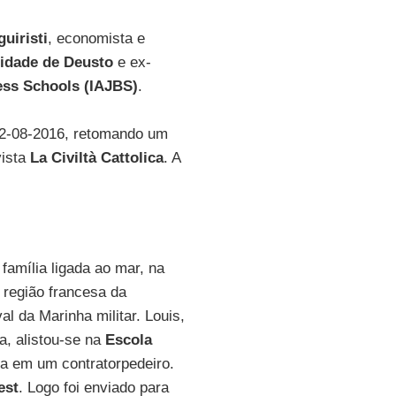
guiristi
, economista e
idade de Deusto
e ex-
ness Schools (IAJBS)
.
12-08-2016, retomando um
vista
La Civiltà Cattolica
. A
amília ligada ao mar, na
a região francesa da
al da Marinha militar. Louis,
a, alistou-se na
Escola
ra em um contratorpedeiro.
est
. Logo foi enviado para