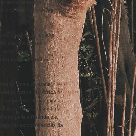
mpressionante, tão
o em comparação com aquela
sua vida, em que o padre
nômicos dos países
ido de que o
ituto Internacional de
.
tornado uma autoridade
mérica Latina
, da
África
e
64, empreendeu uma missão
. Essa seria a sua última
almente para a
Ruanda
e a
para várias conferências da