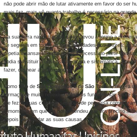
não pode abrir mão de lutar ativamente em favor do ser 
mais faz, mais vê quanto trabalho é necessário na grande 
miséria.
Na sua terra natal, o padre
Louis
levou a termo a primeir
se seguiria em todas as suas atividades posteriores: as 
repetia incansavelmente que era necessário partir dos fat
podia substituir a observação direta e sistemática. A parti
fazer, delinear a ação concreta.
Como filho de
São Domingos
e de
São Tomás
, ele era 
formação e muito reflexivo. Ele quis fundamentar sobre só
ele fez. A suas célebres sessões de pesquisa começara
o momento em que ele compreendeu que era preciso ir até
depois de estudar as suas causas.
O padre
Louis
sabia identificar as pessoas válidas e educ