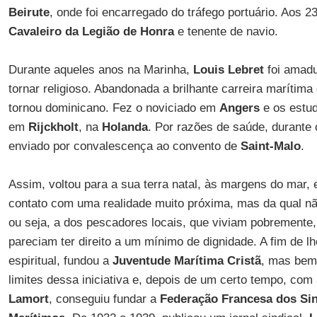
Beirute
, onde foi encarregado do tráfego portuário. Aos 2
Cavaleiro da Legião de Honra
e tenente de navio.
Durante aqueles anos na Marinha,
Louis Lebret
foi amadu
tornar religioso. Abandonada a brilhante carreira marítim
tornou dominicano. Fez o noviciado em
Angers
e os estud
em
Rijckholt
, na
Holanda
. Por razões de saúde, durante 
enviado por convalescença ao convento de
Saint-Malo
.
Assim, voltou para a sua terra natal, às margens do mar, e
contato com uma realidade muito próxima, mas da qual nã
ou seja, a dos pescadores locais, que viviam pobremente, 
pareciam ter direito a um mínimo de dignidade. A fim de l
espiritual, fundou a
Juventude Marítima Cristã
, mas bem
limites dessa iniciativa e, depois de um certo tempo, co
Lamort
, conseguiu fundar a
Federação Francesa dos Sin