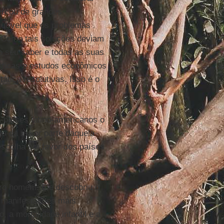
cercou de grandes
scutível que os problemas
 Como tais soluções deviam
o seu saber e todas as suas
ísticas e estudos econômicos
ática resolutivas. Isso é o
 países latino-americanos o
ia da maior parte daquela
 escolha em favor dos países
ro homem. Ele descobriu o
s manifestações mais
, a mortalidade infantil e a