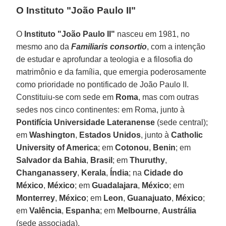
O Instituto "João Paulo II"
O
Instituto "João Paulo II"
nasceu em 1981, no
mesmo ano da
Familiaris consortio
, com a intenção
de estudar e aprofundar a teologia e a filosofia do
matrimônio e da família, que emergia poderosamente
como prioridade no pontificado de João Paulo II.
Constituiu-se com sede em
Roma
, mas com outras
sedes nos cinco continentes: em Roma, junto à
Pontifícia Universidade Lateranense
(sede central);
em
Washington
,
Estados Unidos
, junto à
Catholic
University of America
; em
Cotonou
,
Benin
; em
Salvador da Bahia
,
Brasil
; em
Thuruthy
,
Changanassery
,
Kerala
,
Índia
; na
Cidade do
México
,
México
; em
Guadalajara
,
México
; em
Monterrey
,
México
; em
Leon
,
Guanajuato
,
México
;
em
Valência
,
Espanha
; em
Melbourne
,
Austrália
(sede associada).