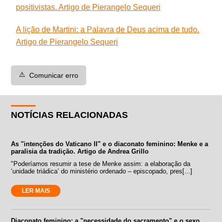
positivistas. Artigo de Pierangelo Sequeri
A lição de Martini: a Palavra de Deus acima de tudo.
Artigo de Pierangelo Sequeri
⚠️
Comunicar erro
NOTÍCIAS RELACIONADAS
As "intenções do Vaticano II" e o diaconato feminino: Menke e a
paralisia da tradição. Artigo de Andrea Grillo
"Poderíamos resumir a tese de Menke assim: a elaboração da
‘unidade triádica’ do ministério ordenado – episcopado, pres[...]
LER MAIS
Diaconato feminino: a "necessidade do sacramento" e o sexo