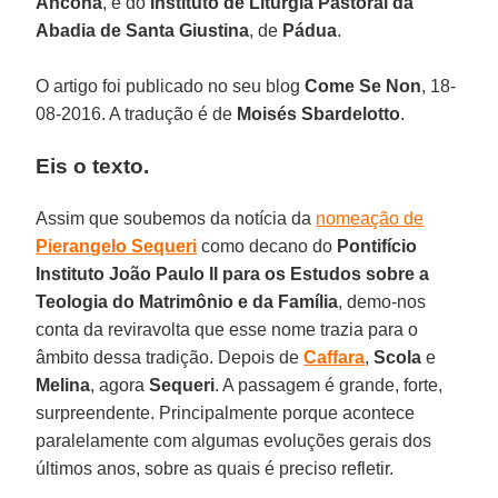
Ancona
, e do
Instituto de Liturgia Pastoral da
Abadia de Santa Giustina
, de
Pádua
.
O artigo foi publicado no seu blog
Come Se Non
, 18-
08-2016. A tradução é de
Moisés Sbardelotto
.
Eis o texto.
Assim que soubemos da notícia da
nomeação de
Pierangelo Sequeri
como decano do
Pontifício
Instituto João Paulo II para os Estudos sobre a
Teologia do Matrimônio e da Família
, demo-nos
conta da reviravolta que esse nome trazia para o
âmbito dessa tradição. Depois de
Caffara
,
Scola
e
Melina
, agora
Sequeri
. A passagem é grande, forte,
surpreendente. Principalmente porque acontece
paralelamente com algumas evoluções gerais dos
últimos anos, sobre as quais é preciso refletir.