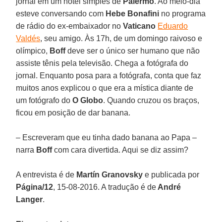
jornal em um hotel simples de
Palermo
. Ao meio-dia
esteve conversando com
Hebe Bonafini
no programa
de rádio do ex-embaixador no
Vaticano
Eduardo
Valdés
, seu amigo. Às 17h, de um domingo raivoso e
olímpico,
Boff
deve ser o único ser humano que não
assiste tênis pela televisão. Chega a fotógrafa do
jornal. Enquanto posa para a fotógrafa, conta que faz
muitos anos explicou o que era a mística diante de
um fotógrafo do
O Globo
. Quando cruzou os braços,
ficou em posição de dar banana.
– Escreveram que eu tinha dado banana ao Papa –
narra
Boff
com cara divertida. Aqui se diz assim?
A entrevista é de
Martín Granovsky
e publicada por
Página/12
, 15-08-2016. A tradução é de
André
Langer
.