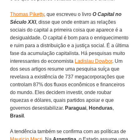
Thomas Piketty
, que escreveu o livro
O Capital no
Século XXI
, disse que onde entram as relações
sociais do capital a primeira coisa que aparece é a
desigualdade. O capital é bom para o enriquecimento
e ruim para a distribuição e a justiça social. É a última
fase da acumulação capitalista. Há pesquisas muito
interessantes do economista
Ladislau Dowbor
. Um
dos seus artigos resume uma pesquisa suíça que
revelava a existência de 737 megacorporações que
controlam 87% dos fluxos econômicos e financeiros
do mundo. Eles decidem investir, onde roubar
riquezas e dólares, quais partidos apoiar e que
governos desestabilizar.
Paraguai
,
Honduras
,
Brasil
.
A tendência também se confirma com as políticas de
Mauricio Macri
. Na
Argentina
, o Estado assume uma