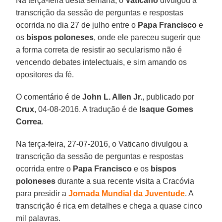
Na terça-feira desta semana, o
Vaticano
divulgou a
transcrição da sessão de perguntas e respostas
ocorrida no dia 27 de julho entre o
Papa Francisco
e
os
bispos poloneses
, onde ele pareceu sugerir que
a forma correta de resistir ao secularismo não é
vencendo debates intelectuais, e sim amando os
opositores da fé.
O comentário é de
John L. Allen Jr.
, publicado por
Crux
, 04-08-2016. A tradução é de
Isaque Gomes
Correa
.
Na terça-feira, 27-07-2016, o Vaticano divulgou a
transcrição da sessão de perguntas e respostas
ocorrida entre o
Papa Francisco
e os
bispos
poloneses
durante a sua recente visita a Cracóvia
para presidir a
Jornada Mundial da Juventude
. A
transcrição é rica em detalhes e chega a quase cinco
mil palavras.