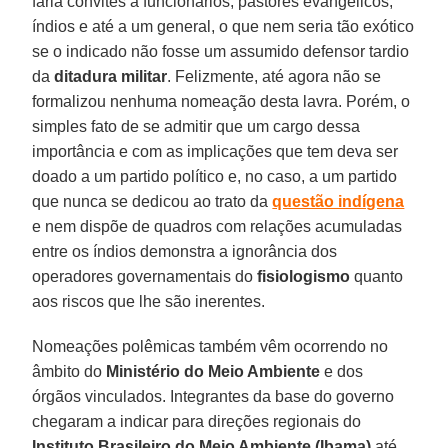
faria convites a funcionários, pastores evangélicos,
índios e até a um general, o que nem seria tão exótico
se o indicado não fosse um assumido defensor tardio
da
ditadura militar
. Felizmente, até agora não se
formalizou nenhuma nomeação desta lavra. Porém, o
simples fato de se admitir que um cargo dessa
importância e com as implicações que tem deva ser
doado a um partido político e, no caso, a um partido
que nunca se dedicou ao trato da
questão indígena
e nem dispõe de quadros com relações acumuladas
entre os índios demonstra a ignorância dos
operadores governamentais do
fisiologismo
quanto
aos riscos que lhe são inerentes.
Nomeações polêmicas também vêm ocorrendo no
âmbito do
Ministério do Meio Ambiente
e dos
órgãos vinculados. Integrantes da base do governo
chegaram a indicar para direções regionais do
Instituto Brasileiro do Meio Ambiente (Ibama)
até