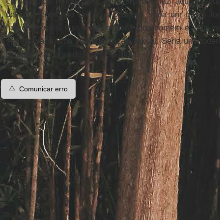
coragem de renunciar a esse artigo e faz aqui o seu p
delicado comércio entre as pessoas seria um gesto fo
homossexuais, mas também para todo homem e toda mul
sua religião ou da sua orientação sexual. Seria um poder
bálsamo no clima de violência atual.
⚠️
Comunicar erro