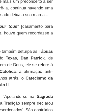
 mais um preconceito a ser
ê-la, continua havendo uma
ssado deixa a sua marca...
our tous"
[casamento para
e, houve quem recordasse a
e também deturpa as
Tábuas
 do
Texas
,
Dan Patrick
, de
em de Deus, ele se refere à
Católica
, a afirmação anti-
nos atrás, o
Catecismo da
lo II
.
o: "Apoiando-se na
Sagrada
a Tradição sempre declarou
sordenados'. São contrários