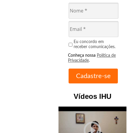
Eu concordo em
receber comunicações.
Conheça nossa
Política de
Privacidade
.
Vídeos IHU
play_circle_outline