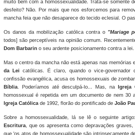
muito bem com a homossexualidade. Trata-se somente de
desfeito? Não. Por mais que nos esforcemos para remov
mancha feia que não desaparece do tecido eclesial. O pa
Os danos da mobilização católica contra o
"Mariage p
todos] são perceptíveis na opinião comum. Recentement
Dom Barbarin
o seu ardente posicionamento contra a lei.
Mas o centro da mancha não está apenas nas memórias 
da Lei
católicas. É claro, quando o vice-governador
confissão evangélica, acusa os homossexuais de zombar
Bíblia
. Poderíamos até desculpá-lo... Mas, na
Igreja 
homossexual é repetida em um documento de nem 30 a
Igreja Católica
de 1992, florão do pontificado de
João Pau
Sobre a homossexualidade, lá se lê o seguinte artig
Escritura
, que os apresenta como depravações graves, 
que 'os atos de homossexualidade são intrinsecamente de