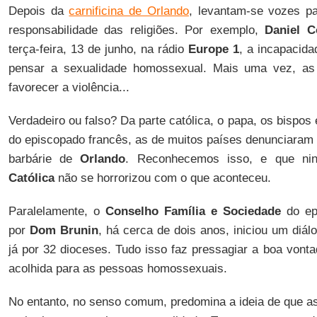
Depois da
carnificina de Orlando
, levantam-se vozes pa
responsabilidade das religiões. Por exemplo,
Daniel C
terça-feira, 13 de junho, na rádio
Europe 1
, a incapacid
pensar a sexualidade homossexual. Mais uma vez, as 
favorecer a violência...
Verdadeiro ou falso? Da parte católica, o papa, os bispos
do episcopado francês, as de muitos países denunciaram 
barbárie de
Orlando
. Reconhecemos isso, e que n
Católica
não se horrorizou com o que aconteceu.
Paralelamente, o
Conselho Família e Sociedade
do epi
por
Dom Brunin
, há cerca de dois anos, iniciou um diál
já por 32 dioceses. Tudo isso faz pressagiar a boa vonta
acolhida para as pessoas homossexuais.
No entanto, no senso comum, predomina a ideia de que as