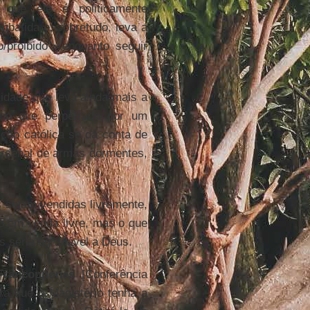
e que ele é politicamente
batida e, sobretudo, leva a
/proibido", enquanto seguir
vidade que leva ainda mais a
mo que perpetrado por um
ição católica se dá conta de
arsenal de armas dormentes,
 sejam vendidas livremente,
 em venda livre, mas o que
s seria agradável a Deus.
 Francophones
[Conferência
a que o Magistério tenha a