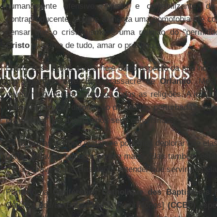
humanamente ofensivo, injusto e culpabilizante, d
contraproducente, porque alimenta uma homofobia até com
pensar que o cristianismo é uma religião do "permitido
Cristo
é, acima de tudo, amar o próximo.
Enfim, esse artigo revela hoje outro aspecto da sua noci
nos livrarmos dele. É o massacre de
Orlando
. Mes
muçulmano, o caso interroga todas as religiões. A institu
que está pondo à disposição de mentes perturbadas um 
escondidas nas páginas dos seus catecismos?
Se as armas de fogo matam, e podemos deplorar que elas
certas palavras também podem matar. Elas também estão
é mais grave é que elas dão a entender que servir-se dela
Portanto, a
Conférence Catholique des Baptisé-e-s
Católica dos/as Batizados/as Francófonos]
(CCBF)
esper