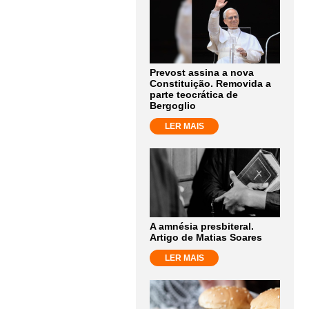
Prevost assina a nova
Constituição. Removida a
parte teocrática de
Bergoglio
LER MAIS
A amnésia presbiteral.
Artigo de Matias Soares
LER MAIS