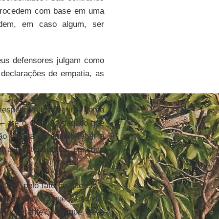
o procedem com base em uma
podem, em caso algum, ser
eus defensores julgam como
s declarações de empatia, as
respeito, ela deve ir – como
– até o coração daquilo que
ão inédita de querer reger a
e a existência das pessoas
.357, pelo fato de que ele é
"desordem"? O que é essa lei
 inoperante?), de que ele é