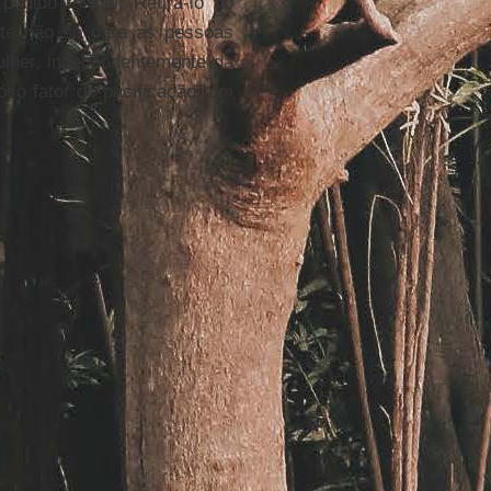
edido formal. Retirá-lo do
rte não só para as pessoas
her, independentemente da
oso fator de pacificação, um