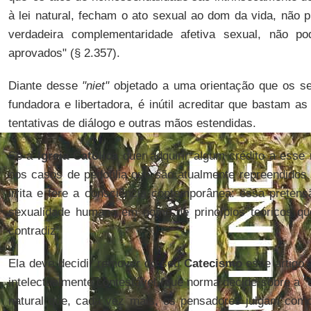
à lei natural, fecham o ato sexual ao dom da vida, nã
verdadeira complementaridade afetiva sexual, não 
aprovados" (§ 2.357).
Diante desse
"niet"
objetado a uma orientação que os s
fundadora e libertadora, é inútil acreditar que bastam a
tentativas de diálogo e outras mãos estendidas.
Se a
Igreja Católica
quer adquirir algum crédito a esse 
nos casos de pedofilia que são atualmente repreendidos 
irrita e fere a consciência contemporânea: essa pretens
sexualidade humana em nome de princípios teóricos qu
contradiz.
Ela deve decidir remover do seu
Catecismo
esse artigo 2
intelectualmente contestável (que norma decide sobre a 
natural que, cada vez mais, os pensadores julgam como