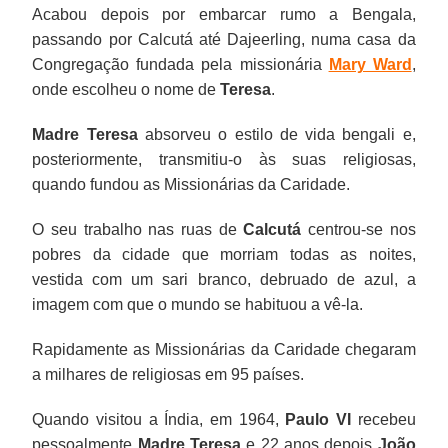
Acabou depois por embarcar rumo a Bengala,
passando por Calcutá até Dajeerling, numa casa da
Congregação fundada pela missionária
Mary Ward
,
onde escolheu o nome de
Teresa
.
Madre Teresa
absorveu o estilo de vida bengali e,
posteriormente, transmitiu-o às suas religiosas,
quando fundou as Missionárias da Caridade.
O seu trabalho nas ruas de
Calcutá
centrou-se nos
pobres da cidade que morriam todas as noites,
vestida com um sari branco, debruado de azul, a
imagem com que o mundo se habituou a vê-la.
Rapidamente as Missionárias da Caridade chegaram
a milhares de religiosas em 95 países.
Quando visitou a Índia, em 1964,
Paulo VI
recebeu
pessoalmente
Madre Teresa
e 22 anos depois
João