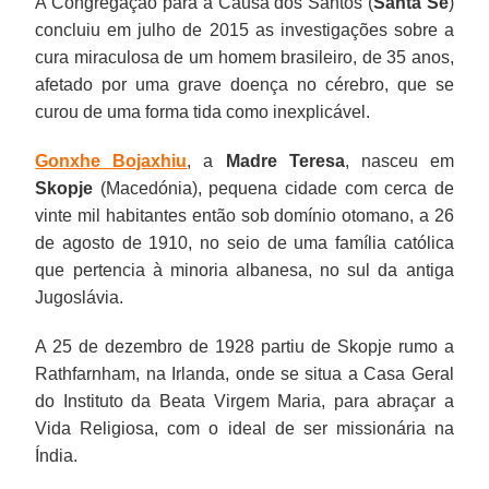
A Congregação para a Causa dos Santos (
Santa Sé
)
concluiu em julho de 2015 as investigações sobre a
cura miraculosa de um homem brasileiro, de 35 anos,
afetado por uma grave doença no cérebro, que se
curou de uma forma tida como inexplicável.
Gonxhe Bojaxhiu
, a
Madre Teresa
, nasceu em
Skopje
(Macedónia), pequena cidade com cerca de
vinte mil habitantes então sob domínio otomano, a 26
de agosto de 1910, no seio de uma família católica
que pertencia à minoria albanesa, no sul da antiga
Jugoslávia.
A 25 de dezembro de 1928 partiu de Skopje rumo a
Rathfarnham, na Irlanda, onde se situa a Casa Geral
do Instituto da Beata Virgem Maria, para abraçar a
Vida Religiosa, com o ideal de ser missionária na
Índia.