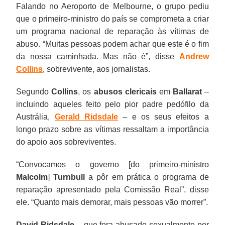
Falando no Aeroporto de Melbourne, o grupo pediu
que o primeiro-ministro do país se comprometa a criar
um programa nacional de reparação às vítimas de
abuso. “Muitas pessoas podem achar que este é o fim
da nossa caminhada. Mas não é”, disse
Andrew
Collins
, sobrevivente, aos jornalistas.
Segundo
Collins
, os
abusos clericais
em
Ballarat
–
incluindo aqueles feito pelo pior padre pedófilo da
Austrália,
Gerald Ridsdale
– e os seus efeitos a
longo prazo sobre as vítimas ressaltam a importância
do apoio aos sobreviventes.
“Convocamos o governo [do primeiro-ministro
Malcolm
]
Turnbull
a pôr em prática o programa de
reparação apresentado pela Comissão Real”, disse
ele. “Quanto mais demorar, mais pessoas vão morrer”.
David Ridsdale
– que fora abusado sexualmente por