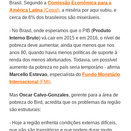
Brasil. Segundo a
Comissão Econômica para a
América Latina
(Cepal)
, a miséria por aqui subiu, e
cerca de 6% dos brasileiros são miseráveis.
- No Brasil, onde esperamos que o PIB (
Produto
Interno Bruto
) vá cair em 2015 e em 2016, o nível de
pobreza deve aumentar, ainda que menos que nos
anos 80, quando havia menos políticas de suporte à
renda dos menos afortunados. Todavia, um possível
aumento da pobreza no país seria temporário - afirma
Marcello Estevao
, especialista do
Fundo Monetário
Internacional
(FMI)
.
Mas
Oscar Calvo-Gonzales
, gerente para a área de
pobreza do Bird, acredita que os problemas da região
são estruturais:
- Hoje a região enfrenta condições externas difíceis,
que não são transitórias e que podem durar muito