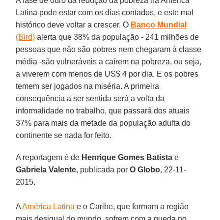
A fase de ouro da redução da pobreza na América
Latina pode estar com os dias contados, e este mal
histórico deve voltar a crescer. O
Banco Mundial
(Bird)
alerta que 38% da população - 241 milhões de
pessoas que não são pobres nem chegaram à classe
média -são vulneráveis a caírem na pobreza, ou seja,
a viverem com menos de US$ 4 por dia. E os pobres
temem ser jogados na miséria. A primeira
consequência a ser sentida será a volta da
informalidade no trabalho, que passará dos atuais
37% para mais da metade da população adulta do
continente se nada for feito.
A reportagem é de
Henrique Gomes Batista
e
Gabriela Valente
, publicada por
O Globo
, 22-11-
2015.
A
América Latina
e o Caribe, que formam a região
mais desigual do mundo, sofrem com a queda no