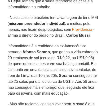
A
Cepal
lembra que a saída recorrente da crise é a
informalidade no trabalho.
- Neste caso, o brasileiro tem a vantagem de ter o MEI
(
microempreendedor individual
), e muitos, pelo
menos, não ficam desprotegidos, sem
Previdência
-
afirma o diretor do órgão no Brasil,
Carlos Mussi
.
Informalidade é a realidade do ex-farmacêutico
peruano
Afonso Sorano
, que ganha a vida cobrando
20 centavos de sol (cerca de R$ 0,22, ou US$ 0,06)
de quem quiser se pesar em sua balança portátil. Ele
faz ponto em uma das saídas mais movimentadas do
trem de Lima, das 10h às 20h.
Sorano
consegue tirar
até 25 soles por dia, ou cerca de US$ 8. Aos 56 anos,
não consegue mais emprego, que, segundo ele fica
para os jovens, com mais educação.
- Mas não reclamo, consigo viver bem. A sorte é que