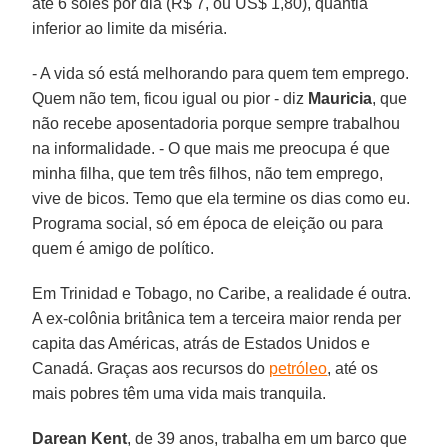
até 6 soles por dia (R$ 7, ou US$ 1,80), quantia
inferior ao limite da miséria.
- A vida só está melhorando para quem tem emprego.
Quem não tem, ficou igual ou pior - diz
Mauricia
, que
não recebe aposentadoria porque sempre trabalhou
na informalidade. - O que mais me preocupa é que
minha filha, que tem três filhos, não tem emprego,
vive de bicos. Temo que ela termine os dias como eu.
Programa social, só em época de eleição ou para
quem é amigo de político.
Em Trinidad e Tobago, no Caribe, a realidade é outra.
A ex-colônia britânica tem a terceira maior renda per
capita das Américas, atrás de Estados Unidos e
Canadá. Graças aos recursos do
petróleo
, até os
mais pobres têm uma vida mais tranquila.
Darean Kent
, de 39 anos, trabalha em um barco que