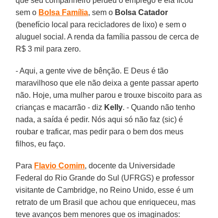
que seu companheiro perdeu o emprego e ela ficou
sem o
Bolsa Família
, sem o
Bolsa Catador
(benefício local para recicladores de lixo) e sem o
aluguel social. A renda da família passou de cerca de
R$ 3 mil para zero.
- Aqui, a gente vive de bênção. E Deus é tão
maravilhoso que ele não deixa a gente passar aperto
não. Hoje, uma mulher parou e trouxe biscoito para as
crianças e macarrão - diz
Kelly
. - Quando não tenho
nada, a saída é pedir. Nós aqui só não faz (sic) é
roubar e traficar, mas pedir para o bem dos meus
filhos, eu faço.
Para
Flavio Comim
, docente da Universidade
Federal do Rio Grande do Sul (UFRGS) e professor
visitante de Cambridge, no Reino Unido, esse é um
retrato de um Brasil que achou que enriqueceu, mas
teve avanços bem menores que os imaginados: