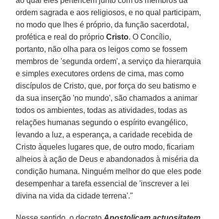
ao qual eles pertencem junto com os membros da
ordem sagrada e aos religiosos, e no qual participam,
no modo que lhes é próprio, da função sacerdotal,
profética e real do próprio
Cristo
. O Concílio,
portanto, não olha para os leigos como se fossem
membros de 'segunda ordem', a serviço da hierarquia
e simples executores ordens de cima, mas como
discípulos de Cristo, que, por força do seu batismo e
da sua inserção 'no mundo', são chamados a animar
todos os ambientes, todas as atividades, todas as
relações humanas segundo o espírito evangélico,
levando a luz, a esperança, a caridade recebida de
Cristo àqueles lugares que, de outro modo, ficariam
alheios à ação de Deus e abandonados à miséria da
condição humana. Ninguém melhor do que eles pode
desempenhar a tarefa essencial de 'inscrever a lei
divina na vida da cidade terrena'."
Nesse sentido, o decreto
Apostolicam actuositatem