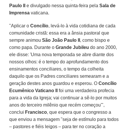
Paulo II
e divulgado nessa quinta-feira pela
Sala de
Imprensa
vaticana.
"Aplicar o
Concílio
, levá-lo à vida cotidiana de cada
comunidade cristã: essa era a ânsia pastoral que
sempre animou
São João Paulo II
, como bispo e
como papa. Durante o
Grande Jubileu
do ano 2000,
ele disse: 'Uma nova temporada se abre diante dos
nossos olhos: é o tempo do aprofundamento dos
ensinamentos conciliares, o tempo da colheita
daquilo que os Padres conciliares semearam e a
geração destes anos guardou e esperou. O
Concílio
Ecumênico Vaticano II
foi uma verdadeira profecia
para a vida da Igreja; vai continuar a sê-lo por muitos
anos do terceiro milênio que recém começou'",
conclui
Francisco
, que espera que o congresso a
que enviou a mensagem "seja de estímulo para todos
– pastores e fiéis leigos – para ter no coração a