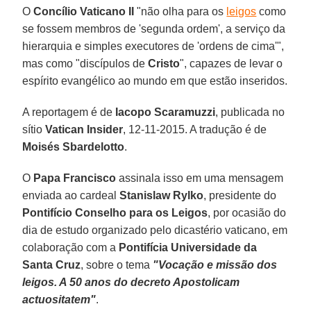
O
Concílio Vaticano II
"não olha para os
leigos
como
se fossem membros de 'segunda ordem', a serviço da
hierarquia e simples executores de 'ordens de cima'",
mas como "discípulos de
Cristo
", capazes de levar o
espírito evangélico ao mundo em que estão inseridos.
A reportagem é de
Iacopo Scaramuzzi
, publicada no
sítio
Vatican Insider
, 12-11-2015. A tradução é de
Moisés
Sbardelotto
.
O
Papa Francisco
assinala isso em uma mensagem
enviada ao cardeal
Stanislaw Rylko
, presidente do
Pontifício Conselho para os Leigos
, por ocasião do
dia de estudo organizado pelo dicastério vaticano, em
colaboração com a
Pontifícia Universidade da
Santa Cruz
, sobre o tema
"Vocação e missão dos
leigos. A 50 anos do decreto Apostolicam
actuositatem"
.