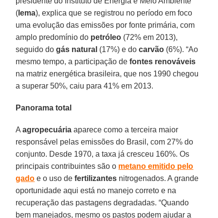
presidente do Instituto de Energia e Meio Ambiente
(
Iema
), explica que se registrou no período em foco
uma evolução das emissões por fonte primária, com
amplo predomínio do
petróleo
(72% em 2013),
seguido do
gás natural
(17%) e do
carvão
(6%). “Ao
mesmo tempo, a participação de
fontes renováveis
na matriz energética brasileira, que nos 1990 chegou
a superar 50%, caiu para 41% em 2013.
Panorama total
A
agropecuária
aparece como a terceira maior
responsável pelas emissões do Brasil, com 27% do
conjunto. Desde 1970, a taxa já cresceu 160%. Os
principais contribuintes são o
metano emitido pelo
gado
e o uso de
fertilizantes
nitrogenados. A grande
oportunidade aqui está no manejo correto e na
recuperação das pastagens degradadas. “Quando
bem manejados, mesmo os pastos podem ajudar a