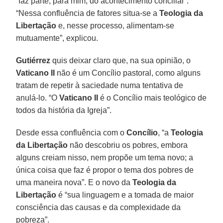
“faz parte, para mim, do acontecimento conciliar”.
“Nessa confluência de fatores situa-se a
Teologia da
Libertação
e, nesse processo, alimentam-se
mutuamente”, explicou.
Gutiérrez
quis deixar claro que, na sua opinião, o
Vaticano II
não é um Concílio pastoral, como alguns
tratam de repetir à saciedade numa tentativa de
anulá-lo. “O
Vaticano II
é o Concílio mais teológico de
todos da história da Igreja”.
Desde essa confluência com o
Concílio
, “a
Teologia
da Libertação
não descobriu os pobres, embora
alguns creiam nisso, nem propõe um tema novo; a
única coisa que faz é propor o tema dos pobres de
uma maneira nova”. E o novo da
Teologia da
Libertação
é “sua linguagem e a tomada de maior
consciência das causas e da complexidade da
pobreza”.