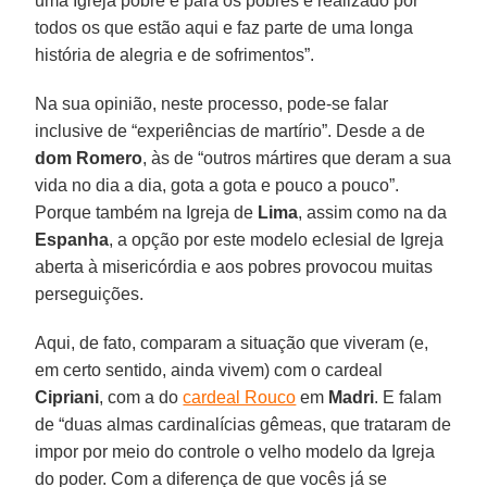
uma Igreja pobre e para os pobres é realizado por
todos os que estão aqui e faz parte de uma longa
história de alegria e de sofrimentos”.
Na sua opinião, neste processo, pode-se falar
inclusive de “experiências de martírio”. Desde a de
dom Romero
, às de “outros mártires que deram a sua
vida no dia a dia, gota a gota e pouco a pouco”.
Porque também na Igreja de
Lima
, assim como na da
Espanha
, a opção por este modelo eclesial de Igreja
aberta à misericórdia e aos pobres provocou muitas
perseguições.
Aqui, de fato, comparam a situação que viveram (e,
em certo sentido, ainda vivem) com o cardeal
Cipriani
, com a do
cardeal Rouco
em
Madri
. E falam
de “duas almas cardinalícias gêmeas, que trataram de
impor por meio do controle o velho modelo da Igreja
do poder. Com a diferença de que vocês já se