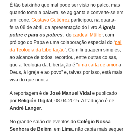
É tão baixinho que mal pode ser visto no palco, mas
quando toma a palavra, se agiganta e converte-se em
um ícone.
Gustavo Gutiérrez
participou, na quarta-
feira 08 de abril, da apresentação do livro
A Igreja
pobre e para os pobres
, do
cardeal Müller
, com
prólogo do Papa e uma colaboração especial do ‘
pai
da Teologia da Libertação
’. Com linguagem simples,
ao alcance de todos, recordou, entre outras coisas,
que a Teologia da Libertação é “
uma carta de amor
a
Deus, à Igreja e ao povo” e, talvez por isso, está mais
viva do que nunca.
A reportagem é de
José Manuel Vidal
e publicado
por
Religión Digital
, 08-04-2015. A tradução é de
André Langer
.
No grande salão de eventos do
Colégio Nossa
Senhora de Belém
, em
Lima
, não cabia mais sequer