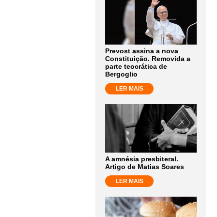
Prevost assina a nova
Constituição. Removida a
parte teocrática de
Bergoglio
LER MAIS
A amnésia presbiteral.
Artigo de Matias Soares
LER MAIS