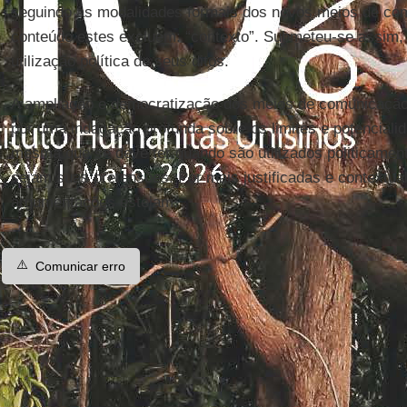
seguindo as modalidades formais dos novos meios de com
conteúdo estes excluem: “contexto”. Submeteu-se assim, 
utilização política de seus ditos.
A ampliação e democratização dos meios de comunicaç
por uma indagação profunda sobre os limites e potenciali
mesma que se deve ter quando são utilizados politicament
sejam suas pretensões. Por mais justificadas e contextua
argumentações estejam.
⚠️
Comunicar erro