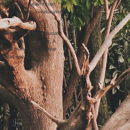
unicação, a palavra cujo
sem pretender, à implacável
ão devem ser acompanhadas
dades de cada um deles. A
e, por mais louváveis que
lizadas que as