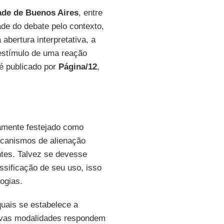
ade de Buenos Aires
, entre
dade do debate pelo contexto,
bertura interpretativa, a
estímulo de uma reação
 é publicado por
Página/12
,
amente festejado como
ecanismos de alienação
tes. Talvez se devesse
ssificação de seu uso, isso
ogias.
quais se estabelece a
ovas modalidades respondem