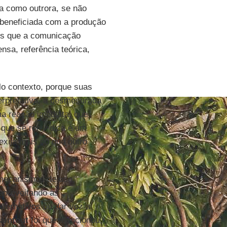
ra como outrora, se não
 beneficiada com a produção
es que a comunicação
sa, referência teórica,
elo contexto, porque suas
erpretativa, a desmesurada
ma reação imediata, que
 que se reivindica é um
exija mais do que outro
 mecanismos de uso,
 aproveitando as
lternativos ou dar voz a
aintout
foi que mencionou,