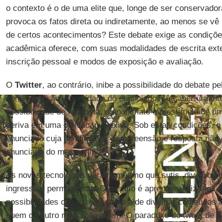
o contexto é o de uma elite que, longe de ser conservado
provoca os fatos direta ou indiretamente, ao menos se vê
de certos acontecimentos? Este debate exige as condiçõ
acadêmica oferece, com suas modalidades de escrita exten
inscrição pessoal e modos de exposição e avaliação.
O
Twitter
, ao contrário, inibe a possibilidade do debate p
condições são a brevidade do enunciado, sua abertura int
possibilidade de resposta, o anonimato e o estímulo de u
deriva em uma opinião irreflexiva. Sob estas condições, o
enunciado cuja justificativa, compreensão e resposta não 
enunciado do mesmo tipo.
As novas tecnologias geram, mesmo que sutis, diversos
ingresso e permanência. O desafio é aprender utilizá-los,
possibilidades que abrem, como a de divulgar conteúdos a
quem de outro modo não a tem. O paradoxo do tweet de
S