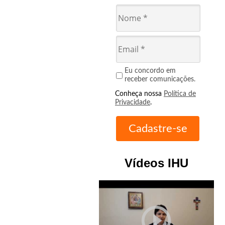
Eu concordo em
receber comunicações.
Conheça nossa
Política de
Privacidade
.
Vídeos IHU
play_circle_outline