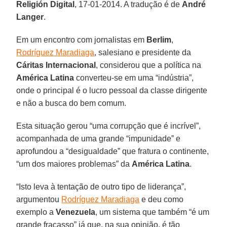
Religión Digital
, 17-01-2014. A tradução é de
André
Langer
.
Em um encontro com jornalistas em
Berlim
,
Rodríguez Maradiaga
, salesiano e presidente da
Cáritas
Internacional
, considerou que a política na
América Latina
converteu-se em uma “indústria”,
onde o principal é o lucro pessoal da classe dirigente
e não a busca do bem comum.
Esta situação gerou “uma corrupção que é incrível”,
acompanhada de uma grande “impunidade” e
aprofundou a “desigualdade” que fratura o continente,
“um dos maiores problemas” da
América Latina
.
“Isto leva à tentação de outro tipo de liderança”,
argumentou
Rodríguez Maradiaga
e deu como
exemplo a
Venezuela
, um sistema que também “é um
grande fracasso” já que, na sua opinião, é tão