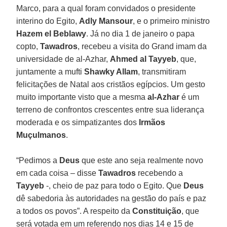
Marco, para a qual foram convidados o presidente
interino do Egito,
Adly Mansour
, e o primeiro ministro
Hazem el Beblawy
. Já no dia 1 de janeiro o papa
copto,
Tawadros
, recebeu a visita do Grand imam da
universidade de al-Azhar,
Ahmed al Tayyeb
, que,
juntamente a mufti
Shawky Allam
, transmitiram
felicitações de Natal aos cristãos egípcios. Um gesto
muito importante visto que a mesma
al-Azhar
é um
terreno de confrontos crescentes entre sua liderança
moderada e os simpatizantes dos
Irmãos
Muçulmanos
.
“Pedimos a
Deus
que este ano seja realmente novo
em cada coisa – disse
Tawadros
recebendo a
Tayyeb
-, cheio de paz para todo o Egito. Que
Deus
dê sabedoria às autoridades na gestão do país e paz
a todos os povos”. A respeito da
Constituição
, que
será votada em um referendo nos dias 14 e 15 de