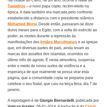
Na cidade do Cairo, há um ano, ocorria o Natal de
Tawadros
– o novo papa copto, recém-eleito na
época. A data também era marcada pelo confronto
estabelecido a distancia com o presidente islâmico
Mohamed Morsi
. Desde então, passaram-se doze
duros meses para o Egito, com a volta do exército ao
poder; as mortes durante a repressão às
manifestações dos
Irmãos Muçulmanos
e as igrejas
que, em diversas partes do país, ainda levam as
marcas dos assaltos dos islamitas, ocorridos no
último mês de agosto. É nesta atmosfera, suspensa
entre o medo de novos surtos de violência e a
esperança de que realmente se possa virar esta
página, que a comunidade copta se preparou para
celebrar o seu Natal, que caiu na terça-feira, dia 7 de
janeiro.
A reportagem é de
Giorgio Bernardelli
, publicada por
Vatican Insider
, 06-01-2014. A tradução é do
Cepat
.