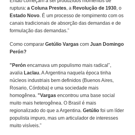
Então começam a ser produzidos momentos de
ruptura:
a Coluna Prestes
, a
Revolução de 1930
, o
Estado Novo
. É um processo de rompimento com os
canais tradicionais de absorção das demandas e de
formulação das demandas."
Como comparar
Getúlio Vargas
com
Juan Domingo
Perón?
"Perón
encarnava um populismo mais radical",
avalia
Laclau.
A Argentina naquela época tinha
núcleos industriais bem definidos (Buenos Aires,
Rosario, Córdoba) e uma sociedade mais
homogênea.
"Vargas
encontrou uma base social
muito mais heterogênea. O Brasil é mais
regionalizado do que a Argentina.
Getúlio
foi um líder
populista impuro, mas um articulador de interesses
muito visíveis."