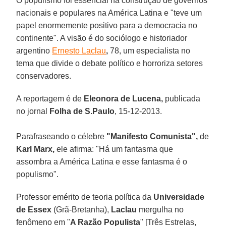
O populismo foi essencial na construção de governos
nacionais e populares na América Latina e "teve um
papel enormemente positivo para a democracia no
continente". A visão é do sociólogo e historiador
argentino
Ernesto Laclau
,
78, um especialista no
tema que divide o debate político e horroriza setores
conservadores.
A reportagem é de
Eleonora de Lucena,
publicada
no jornal
Folha de
S.Paulo
, 15-12-2013.
Parafraseando o célebre
"Manifesto Comunista",
de
Karl Marx,
ele afirma: "Há um fantasma que
assombra a América Latina e esse fantasma é o
populismo".
Professor emérito de teoria política da
Universidade
de Essex
(Grã-Bretanha),
Laclau
mergulha no
fenômeno em "
A Razão Populista
" [Três Estrelas,