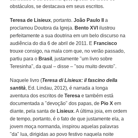
obstáculos, se destacava em seus escritos.
Teresa de Lisieux
, portanto.
João Paulo II
a
proclamou Doutora da Igreja.
Bento XVI
ilustrou
perfeitamente a sua doutrina em um belo discurso na
audiência do dia 6 de abril de 2011. E
Francisco
trouxe consigo, na mala com que, no verão passado,
partiu para o
Brasil
, justamente "um livro sobre
Teresinha", da qual – disse – "sou muito devoto".
Naquele livro (
Teresa di Lisieux: il fascino della
santità
, Ed. Lindau, 2012), é narrada a longa
aventura dos escritos de
Teresa
e também está
documentada a "devoção" dos papas, de
Pio X
em
diante, pela santa de
Lisieux
. A última joia, em ordem
de tempo, portanto, é o fato de que justamente ela, a
jovem moça normanda, inspirou aquelas palavras
"da" lua, dirigidas ao povo festivo naquela noite