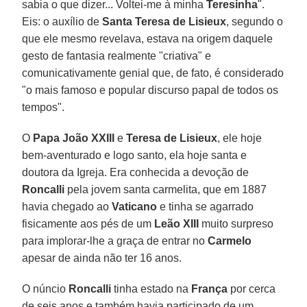
sabia o que dizer... Voltei-me à minha
Teresinha
".
Eis: o auxílio de
Santa Teresa de Lisieux
, segundo o
que ele mesmo revelava, estava na origem daquele
gesto de fantasia realmente "criativa" e
comunicativamente genial que, de fato, é considerado
"o mais famoso e popular discurso papal de todos os
tempos".
O
Papa João XXIII
e
Teresa de Lisieux
, ele hoje
bem-aventurado e logo santo, ela hoje santa e
doutora da Igreja. Era conhecida a devoção de
Roncalli
pela jovem santa carmelita, que em 1887
havia chegado ao
Vaticano
e tinha se agarrado
fisicamente aos pés de um
Leão XIII
muito surpreso
para implorar-lhe a graça de entrar no
Carmelo
apesar de ainda não ter 16 anos.
O núncio
Roncalli
tinha estado na
França
por cerca
de seis anos e também havia participado de um