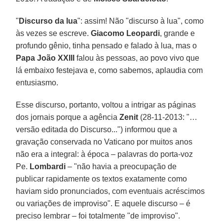
"
Discurso da lua
": assim! Não "discurso à lua", como
às vezes se escreve.
Giacomo Leopardi
, grande e
profundo gênio, tinha pensado e falado à lua, mas o
Papa João XXIII
falou às pessoas, ao povo vivo que
lá embaixo festejava e, como sabemos, aplaudia com
entusiasmo.
Esse discurso, portanto, voltou a intrigar as páginas
dos jornais porque a agência
Zenit
(28-11-2013: "…
versão editada do Discurso...") informou que a
gravação conservada no Vaticano por muitos anos
não era a integral: à época – palavras do porta-voz
Pe.
Lombardi
– "não havia a preocupação de
publicar rapidamente os textos exatamente como
haviam sido pronunciados, com eventuais acréscimos
ou variações de improviso". E aquele discurso – é
preciso lembrar – foi totalmente "de improviso".