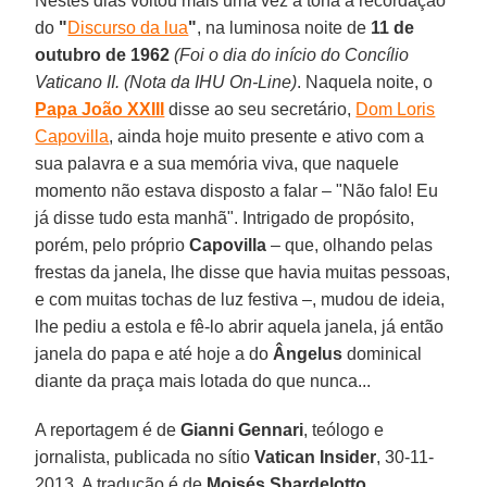
Nestes dias voltou mais uma vez à tona a recordação
do
"
Discurso da lua
"
, na luminosa noite de
11 de
outubro de 1962
(Foi o dia do início do Concílio
Vaticano II. (Nota da IHU On-Line)
. Naquela noite, o
Papa João XXIII
disse ao seu secretário,
Dom Loris
Capovilla
, ainda hoje muito presente e ativo com a
sua palavra e a sua memória viva, que naquele
momento não estava disposto a falar – "Não falo! Eu
já disse tudo esta manhã". Intrigado de propósito,
porém, pelo próprio
Capovilla
– que, olhando pelas
frestas da janela, lhe disse que havia muitas pessoas,
e com muitas tochas de luz festiva –, mudou de ideia,
lhe pediu a estola e fê-lo abrir aquela janela, já então
janela do papa e até hoje a do
Ângelus
dominical
diante da praça mais lotada do que nunca...
A reportagem é de
Gianni Gennari
, teólogo e
jornalista, publicada no sítio
Vatican Insider
, 30-11-
2013. A tradução é de
Moisés Sbardelotto
.