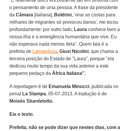
"É realmente difícil encontrar-se tão em sintonia com
o pensamento de uma pessoa. A frase da presidente
da
Câmara
[italiana],
Boldrini,
'virar as costas para
milhares de migrantes só provocou danos', me tocou
profundamente: por outro lado,
Laura
conhece bem a
nossa ilha e a emergência humanitária que vive. Eu
não esperava nada menos dela". Quem fala é a
prefeita de
Lampedusa
, Giusi Nicolini
, que chama a
terceira posição do Estado de "Laura", porque "ela
dedicou muito tempo da sua vida anterior a este
pequeno pedaço da
África italiana".
A reportagem é de
Emanuela Minucci
, publicada no
jornal
La Stampa
, 05-07-2013. A tradução é de
Moisés Sbardelotto
.
Eis o texto.
Prefeita, não se pode dizer que nestes dias, com a