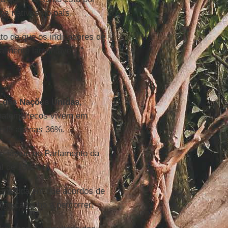
os nativos no país.
ato de que os indicadores de
almente lamentáveis."
 das Nações Unidas
,
uatemaltecos vivem em
é de apenas 36%.
, já que no Parlamento da
l de 158.
a medida em que acordos de
go caminho a percorrer.