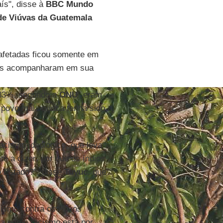
ís", disse à
BBC Mundo
de Viúvas da Guatemala
afetadas ficou somente em
 as acompanharam em sua
 "83%, segundo a
ONU
" eram
 povo maia nunca tenha sido
racismo ideológico, que leva
té a dizer: por que os índios
o Estado?", disse
Tuyuc
, que
cismo contra os Povos
a que o racismo está por