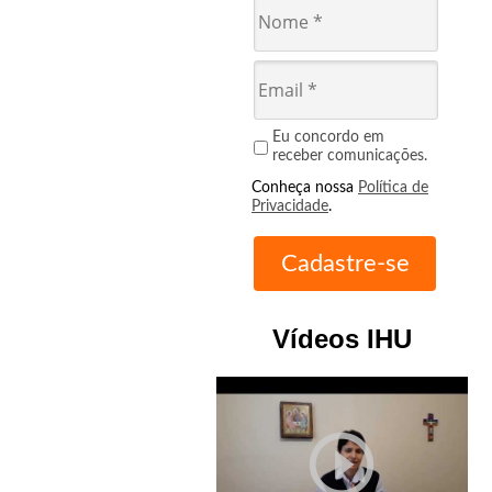
Eu concordo em
receber comunicações.
Conheça nossa
Política de
Privacidade
.
Vídeos IHU
play_circle_outline