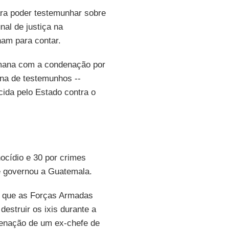
ara poder testemunhar sobre
nal de justiça na
ham para contar.
emana com a condenação por
na de testemunhos --
cida pelo Estado contra o
ocídio e 30 por crimes
e governou a Guatemala.
 que as Forças Armadas
estruir os ixis durante a
ndenação de um ex-chefe de