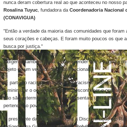
nunca deram cobertura real ao que aconteceu no nosso pa
Rosalina Tuyuc
, fundadora da
Coordenadoria Nacional 
(CONAVIGUA)
"Então a verdade da maioria das comunidades que foram 
seus corações e cabeças. E foram muito poucos os que
busca por justiça."
Para
Tuyuc
, o fato de que a imensa maioria das vítimas
indígenas também ajuda a compreender que a tragédia do
objeto de um verdadeiro debate nacional.
"É parte do racismo estrutural, do racismo histórico e do 
a minimizar o ocorrido, a querer desconhecer e ocultar e a
não são exterminados, se só representam um fardo para 
pertence ao povo maia
Kaqchikel
.
O presidente da comissão contra a Discriminação e o Ra
Indígenas na Guatemala,
Jacobo Bolvito
, também acredit