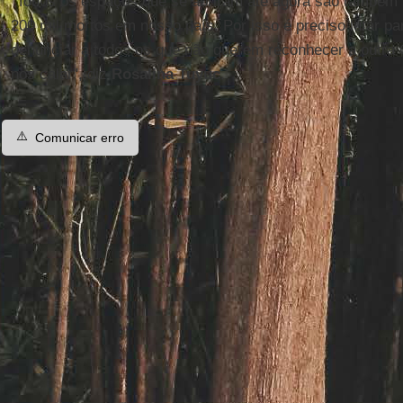
"Todos os espaços que se abriram até agora são também 
200 mil mortos em nosso país. Por isso é preciso lutar p
denunciar a todos os que não querem reconhecer a outr
nos calar", diz
Rosalina Tuyuc
.
⚠️
Comunicar erro