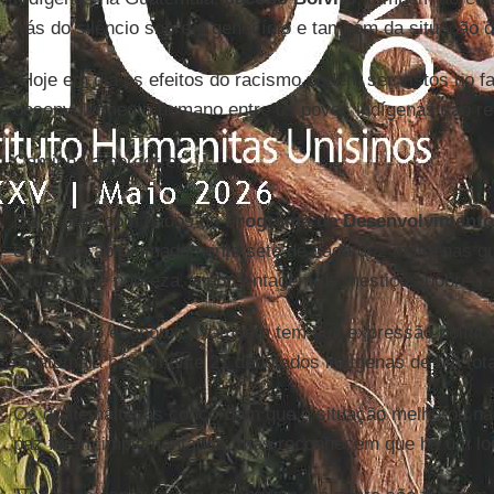
trás do silêncio sobre o genocídio e também da situação d
"Hoje em dia os efeitos do racismo podem ser vistos no f
desenvolvimento humano entre os povos indígenas são re
Caminho a percorrer
De acordo com dados do
Programa de Desenvolvimento
enquanto aproximadamente sete de cada dez indígenas g
situação de pobreza, a porcentagem de mestiços pobres 
A exclusão econômica também tem sua expressão política
Guatemala há somente 21 deputados indígenas de um tota
Os guatemaltecas concordam que a situação melhorou n
paz foram implementados, mas reconhecem que há um lon