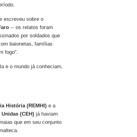
eríodo.
e escreveu sobre o
Faro
-- os relatos foram
ssinados por soldados que
m baionetas, famílias
m fogo".
la e o mundo já conheciam,
a História (REMHI)
e a
s Unidas (CEH)
já haviam
s maias que em seu conjunto
malteca.