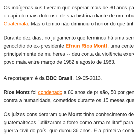
Os indígenas ixis tiveram que esperar mais de 30 anos p
o capítulo mais doloroso de sua história diante de um tribu
Guatemala
. Mas o tempo não diminuiu o horror do que tin
Durante dez dias, no julgamento que terminou há uma s
genocídio do ex-presidente
Efraín Ríos Montt
, uma cente
principalmente de mulheres -- deu conta da violência exer
povo maia entre março de 1982 e agosto de 1983.
A reportagem é da
BBC Brasil
, 19-05-2013.
Ríos Montt
foi
condenado
a 80 anos de prisão, 50 por gen
contra a humanidade, cometidos durante os 15 meses qu
Os juízes consideraram que
Montt
tinha conhecimento de
guatemaltecas "utilizaram a fome como arma militar" para d
guerra civil do país, que durou 36 anos. É a primeira co