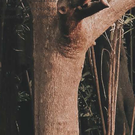
herança ou resultado dos
ara manter esses espaços e
a Guatemala. Não podemos