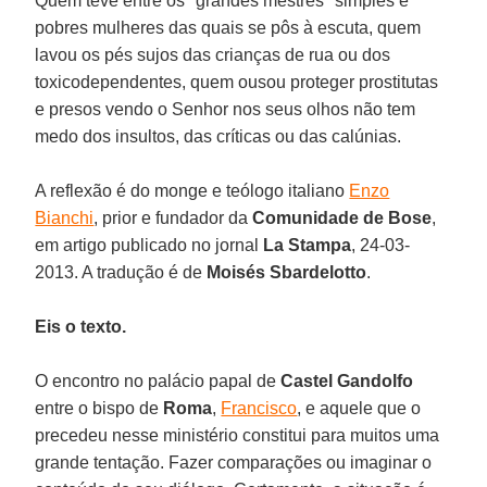
Quem teve entre os "grandes mestres" simples e
pobres mulheres das quais se pôs à escuta, quem
lavou os pés sujos das crianças de rua ou dos
toxicodependentes, quem ousou proteger prostitutas
e presos vendo o Senhor nos seus olhos não tem
medo dos insultos, das críticas ou das calúnias.
A reflexão é do monge e teólogo italiano
Enzo
Bianchi
, prior e fundador da
Comunidade de Bose
,
em artigo publicado no jornal
La Stampa
, 24-03-
2013. A tradução é de
Moisés Sbardelotto
.
Eis o texto.
O encontro no palácio papal de
Castel Gandolfo
entre o bispo de
Roma
,
Francisco
, e aquele que o
precedeu nesse ministério constitui para muitos uma
grande tentação. Fazer comparações ou imaginar o