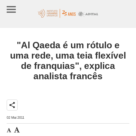
"Al Qaeda é um rótulo e
uma rede, uma teia flexível
de franquias", explica
analista francês
share
02 Mai 2011