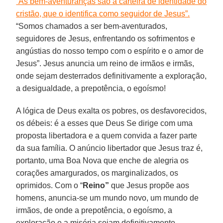
“As bem-aventuranças são a carteira de identidade do
cristão, que o identifica como seguidor de Jesus”.
“Somos chamados a ser bem-aventurados,
seguidores de Jesus, enfrentando os sofrimentos e
angústias do nosso tempo com o espírito e o amor de
Jesus”. Jesus anuncia um reino de irmãos e irmãs,
onde sejam desterrados definitivamente a exploração,
a desigualdade, a prepotência, o egoísmo!
A lógica de Deus exalta os pobres, os desfavorecidos,
os débeis: é a esses que Deus Se dirige com uma
proposta libertadora e a quem convida a fazer parte
da sua família. O anúncio libertador que Jesus traz é,
portanto, uma Boa Nova que enche de alegria os
corações amargurados, os marginalizados, os
oprimidos. Com o “
Reino”
que Jesus propõe aos
homens, anuncia-se um mundo novo, um mundo de
irmãos, de onde a prepotência, o egoísmo, a
exploração e a miséria sejam definitivamente