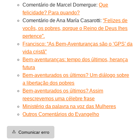
Comentário de Marcel Domergue:
Que
felicidade? Para quando?
Comentário de Ana María Casarotti:
“Felizes de
vocês, os pobres, porque o Reino de Deus lhes
pertence”.
Francisco: “As Bem-Aventuranças são o ‘GPS’ da
vida cristã”
Bem-aventuranças: tempo dos últimos, herança
futura
Bem-aventurados os últimos? Um diálogo sobre
a libertação dos pobres
Bem-aventurados os últimos? Assim
reescrevemos uma célebre frase
Ministério da palavra na voz das Mulheres
Outros Comentários do Evangelho
⚠️
Comunicar erro